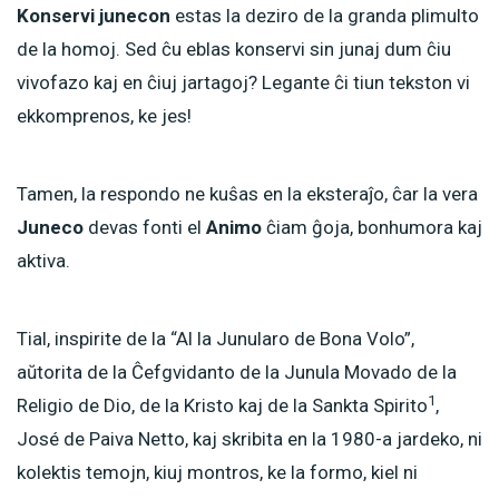
Konservi junecon
estas la deziro de la granda plimulto
de la homoj. Sed ĉu eblas konservi sin junaj dum ĉiu
vivofazo kaj en ĉiuj jartagoj? Legante ĉi tiun tekston vi
ekkomprenos, ke jes!
Tamen, la respondo ne kuŝas en la eksteraĵo, ĉar la vera
Juneco
devas fonti el
Animo
ĉiam ĝoja, bonhumora kaj
aktiva.
Tial, inspirite de la “Al la Junularo de Bona Volo”,
aŭtorita de la Ĉefgvidanto de la Junula Movado de la
1
Religio de Dio, de la Kristo kaj de la Sankta Spirito
,
José de Paiva Netto, kaj skribita en la 1980-a jardeko, ni
kolektis temojn, kiuj montros, ke la formo, kiel ni