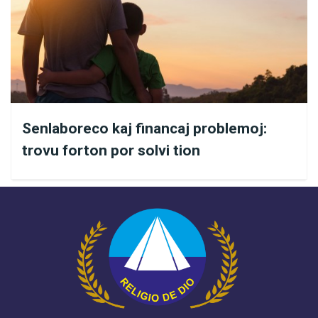
ke homo motiviĝu, kaj trovu en si junecon, sendepende
de sia aĝo. Por ke oni sukcesu senti sin tia, la Religio de
la Universala Amo instruas, ke ekzistas Idealo, kiu
devas inspiri ĉiujn agojn: la Idealo de Bonfarado.
Amo al la vivo, respekto, Solidareco, kunuleco, estas la
Senlaboreco kaj financaj problemoj:
bonfaroj, kiuj, aplikate ekvilibre, inteligente kaj kun Bona
trovu forton por solvi tion
Volo, ne lasas nin maljuniĝi.
“La homo maljuniĝas nur
tiam, kiam li ĉesas ami. Nia aĝo estas la aĝo de nia koro,
eĉ se la korpo senfortas”
, asertas verkisto Paiva Netto.
Tial, ni konsilas, ke oni praktiku Bonon surbaze de la
Nova Ordono de Jesuo: