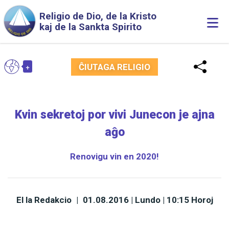
Skip to main content
Religio de Dio, de la Kristo
Togg
kaj de la Sankta Spirito
navi
+
EO
ĈIUTAGA RELIGIO
Toggle Dropdown
Kvin sekretoj por vivi Junecon je ajna
aĝo
Renovigu vin en 2020!
El la Redakcio
|
01.08.2016 | Lundo | 10:15 Horoj