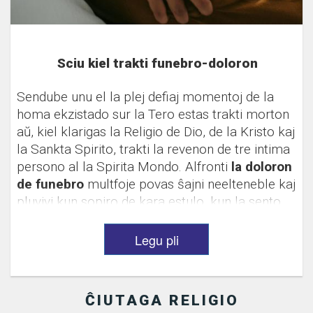
Sciu kiel trakti funebro-doloron
Sendube unu el la plej defiaj momentoj de la
homa ekzistado sur la Tero estas trakti morton
aŭ, kiel klarigas la Religio de Dio, de la Kristo kaj
la Sankta Spirito, trakti la revenon de tre intima
persono al la Spirita Mondo. Alfronti
la doloron
de funebro
multfoje povas ŝajni neelteneble kaj
pluvivi kun sopiro de kara estulo, kun la sento
de ties foresto en la ĉiutaga vivo, povas esti tre
defia. Se vi tamen trapasas
funebro-doloron...
Legu pli
ĈIUTAGA RELIGIO