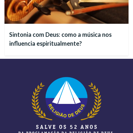
conforme explica o presidente-pregador da Religião do
Terceiro Milênio, José de Paiva Netto, em seu livro
Sagradas
Diretrizes Espirituais da Religião de Deus, do Cristo e do Espírito
Santo
, volume 2:
Sintonia com Deus: como a música nos
influencia espiritualmente?
“Na realidade, políticos, filósofos, religiosos,
são todos
cientistas, artistas, esportistas etc...
médiuns
, mas, se não forem médiuns
evangelizados e iluminados pela vivência
Novo Mandamento do Cristo
do
, nada
mais poderão ser do que instrumentos do mal.
Geralmente, nem sabem o que é a mediunidade,