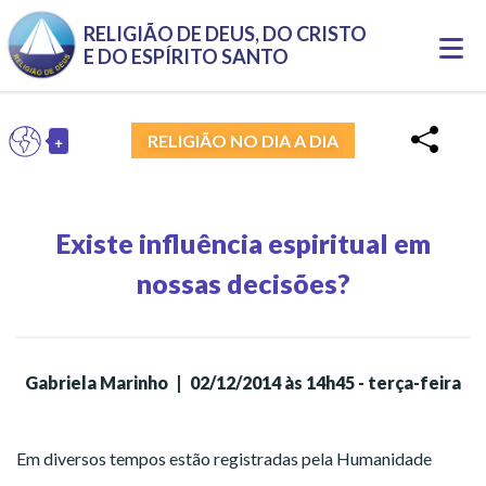
Pular para o conteúdo principal
RELIGIÃO DE DEUS, DO CRISTO
Togg
E DO ESPÍRITO SANTO
navi
+
PT
RELIGIÃO NO DIA A DIA
Toggle Dropdown
Existe influência espiritual em
nossas decisões?
Gabriela Marinho
|
02/12/2014 às 14h45 - terça-feira
Em diversos tempos estão registradas pela Humanidade