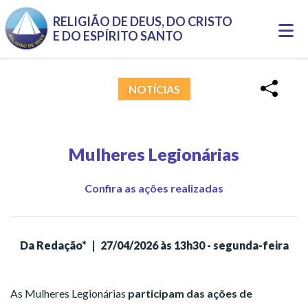
Pular para o conteúdo principal
RELIGIÃO DE DEUS, DO CRISTO
Togg
E DO ESPÍRITO SANTO
navi
NOTÍCIAS
Mulheres Legionárias
Confira as ações realizadas
Da Redação*
|
27/04/2026 às 13h30 - segunda-feira
As Mulheres Legionárias
participam das ações de