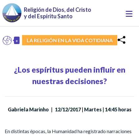
Pasar al contenido principal
Religión de Dios, del Cristo
Togg
y del Espíritu Santo
navi
+
LA RELIGIÓN EN LA VIDA COTIDIANA
ES
Toggle Dropdown
¿Los espíritus pueden influir en
nuestras decisiones?
Gabriela Marinho
|
12/12/2017 | Martes | 14:45 horas
En distintas épocas, la Humanidad ha registrado narraciones