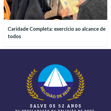
a mãe consumiu drogas durante a gestação e que a criança
fica com sequelas graves, são circunstâncias difíceis de
enfrentar, mas jamais devem ser empecilhos, pois podem ser
vencidas quando nós buscamos o Amparo Divino. Com ele,
Caridade Completa: exercício ao alcance de
teremos melhores condições de buscar as providências
todos
práticas que isso envolve, como o tratamento médico
adequado e uma educação que proteja a criança. É essencial
lembrarmos sempre que a educação que nós damos à criança
desde o berço e durante toda a sua vida é extremamente
definitiva sobre a atitude e a postura dela no futuro. E muito
mais do que o reflexo dos seus pais biológicos, ela será o
reflexo dos
pais adotivos
, que a criam e educam. Como
encontrar forças para enfrentar alguns empecilhos? O
presidente-pregador da Religião do Terceiro Milênio, José
de Paiva Netto, compartilha conosco no seu artigo
“A força