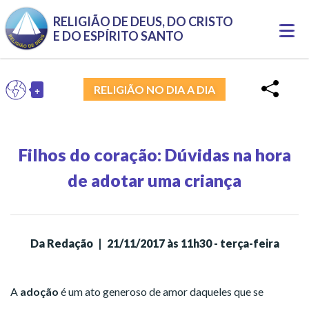
Pular para o conteúdo principal
RELIGIÃO DE DEUS, DO CRISTO
Togg
E DO ESPÍRITO SANTO
navi
+
PT
RELIGIÃO NO DIA A DIA
Toggle Dropdown
Filhos do coração: Dúvidas na hora
de adotar uma criança
Da Redação
|
21/11/2017 às 11h30 - terça-feira
A
adoção
é um ato generoso de amor daqueles que se