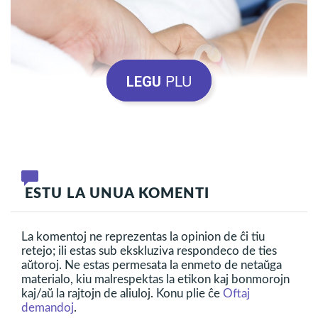
PLU
LEGU
Tiu sama perspektivo taŭgas, kiam ni troviĝas antaŭ la
defio prizorgi konatulojn ĉe vivofiniĝo (laŭ nomigo de la
homa medicino). Efektive, tio povas venigi al ni grandan
ESTU LA UNUA KOMENTI
angoron, nome vidi karan estulon spertanta doloron,
necertecon, dum la materia medicino ne tuj povas
La komentoj ne reprezentas la opinion de ĉi tiu
ŝanĝi tiun sanstaton nek doni opciojn por kuracado.
retejo; ili estas sub ekskluziva respondeco de ties
aŭtoroj. Ne estas permesata la enmeto de netaŭga
materialo, kiu malrespektas la etikon kaj bonmorojn
kaj/aŭ la rajtojn de aliuloj. Konu plie ĉe
Oftaj
La sento de senpoveco povas tiumomente elĉerpi
demandoj
.
nian Animon.