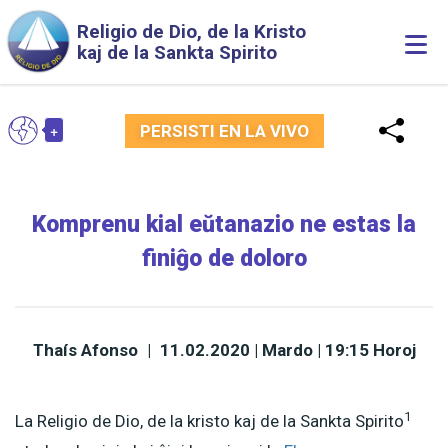
Skip to main content
Religio de Dio, de la Kristo
Togg
kaj de la Sankta Spirito
navi
+
EO
PERSISTI EN LA VIVO
Toggle Dropdown
Komprenu kial eŭtanazio ne estas la
finiĝo de doloro
Thaís Afonso
|
11.02.2020 | Mardo | 19:15 Horoj
1
La Religio de Dio, de la kristo kaj de la Sankta Spirito