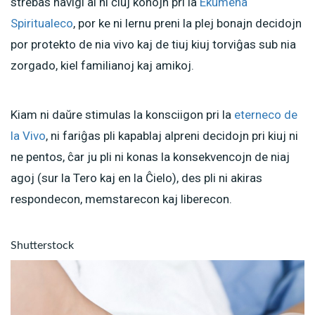
strebas havigi al ni ĉiuj konojn pri la
Ekumena
Spiritualeco
, por ke ni lernu preni la plej bonajn decidojn
por protekto de nia vivo kaj de tiuj kiuj torviĝas sub nia
zorgado, kiel familianoj kaj amikoj.
Kiam ni daŭre stimulas la konsciigon pri la
eterneco de
la Vivo
, ni fariĝas pli kapablaj alpreni decidojn pri kiuj ni
ne pentos, ĉar ju pli ni konas la konsekvencojn de niaj
agoj (sur la Tero kaj en la Ĉielo), des pli ni akiras
respondecon, memstarecon kaj liberecon.
Shutterstock