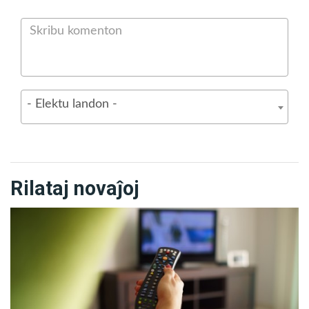
En tiaj situacioj ni strebas fari ĉion laŭ nia povo por
mildigi, eĉ se iome, tiun afliktiĝon. Tamen nepras ke ni
estu zorgemaj cele ne pli grandigi, eĉ senintence, la
- Elektu landon -
suferon de la paciento. Tamen, okaze de situacioj kiel
tiuj supre priskribitaj, la eŭtanazio prezentiĝas al kelkaj
homoj kiel la plej bona vojo.
Rilataj novaĵoj
Sed la Dia Religio instruas ke ĝi ne estas. Same kiel ĉio
en la naturo sekvas propran kurson, ankaŭ rilate la
morton, kiu estas natura procezo, tio ne devas esti
malsama.
Despli ke morto ne estas la fino de ĉio.
Kiam okazas la malligiĝo, la materia korpo aliiĝas al
novaj vivformoj, kaj la Animo plu iras, en la Spirita