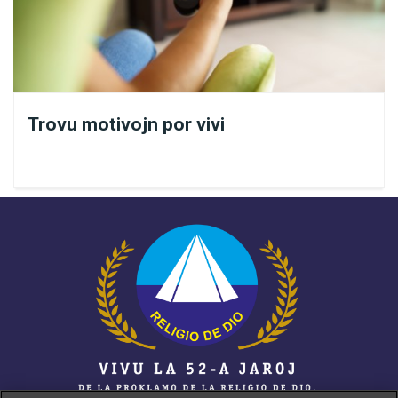
Mondo, sian vojon.
shutterstock
Trovu motivojn por vivi
Fruigi tiun momenton de reveno al la Mondo de la Vero,
eĉ se tio estis la komenca deziro de la paciento,