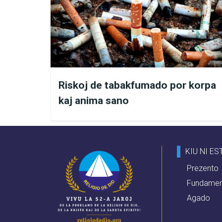
Riskoj de tabakfumado por korpa
kaj anima sano
KIU NI ES
Prezento
Fundamen
Kaj jen kelkaj preĝoj, kiujn n
Agado
+
Preĝo de Charitas