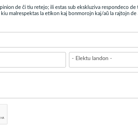
inion de ĉi tiu retejo; ili estas sub ekskluziva respondeco de
kiu malrespektas la etikon kaj bonmorojn kaj/aŭ la rajtojn de a
ano. Ĝi estas natura reago de la korpo, por ke homo 
anĝero.
- Elektu landon -
 kiam okazas tro multe da tiaj maltrankviloj kaj kon
 niveloj, kiujn necesas diagnozi kaj kuraci per la he
 de anksia malordo:
j aŭ timoj (oni ne sukcesas malstreĉiĝi);