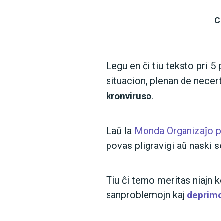
C
Legu en ĉi tiu teksto pri 5 
situacion, plenan de necer
.
kronviruso
Laŭ la
Monda Organizaĵo p
povas pligravigi aŭ naski
Tiu ĉi temo meritas niajn k
sanproblemojn kaj
deprimo