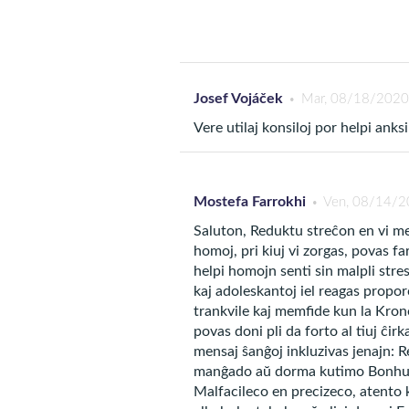
- daŭra sento, ke io tre m
- ekstrema timo al iu objek
- manko de regpovo super 
- timego post okazo de tre
Josef Vojáček
Mar, 08/18/2020
Vere utilaj konsiloj por helpi anksi
Aldone, rimarku kelkajn fiz
buŝo.
Mostefa Farrokhi
Ven, 08/14/2
Saluton, Reduktu streĉon en vi mem
Kiel helpi anksiu
homoj, pri kiuj vi zorgas, povas fa
helpi homojn senti sin malpli stres
kaj adoleskantoj iel reagas proporci
Legu ĉi-sekve 5 konsilojn e
trankvile kaj memfide kun la Krono
:
anksio
povas doni pli da forto al tiuj ĉir
mensaj ŝanĝoj inkluzivas jenajn: R
manĝado aŭ dorma kutimo Bonhumor
1. Preparu vin spi
Malfacileco en precizeco, atento k