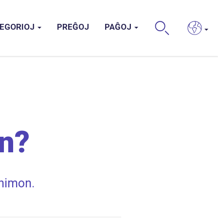
EGORIOJ
PREĜOJ
PAĜOJ
BUS
on?
Animon.