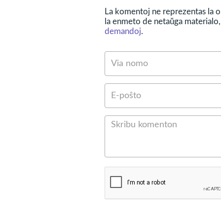
La komentoj ne reprezentas la op
la enmeto de netaŭga materialo, 
demandoj
.
Unue, anksio ne estas mals
situacion de timo, dubo, d
La
estiĝas,
anksia malordo
estonteco.
Ekzistas pluraj
Jen kelkaj el la simptomoj
- troaj zorgoj, nervostreĉo