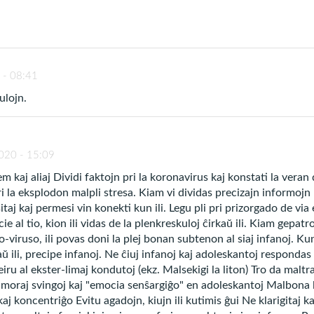
albona okazos;
to aŭ situacio;
pensoj;
 malfacila situacio.
 - 08:41
ulojn.
ikajn signojn, kiel ekzemple: spirmanko, kapturno, f
020 - 15:09
 kaj aliaj Dividi faktojn pri la koronavirus kaj konstati la vera
lon
ri la eksplodon malpli stresa. Kiam vi dividas precizajn informojn 
itaj kaj permesi vin konekti kun ili. Legu pli pri prizorgado de vi
e al tio, kion ili vidas de la plenkreskuloj ĉirkaŭ ili. Kiam gepatr
lektitajn de ni, por ke vi plifortiĝu aŭ helpu persono
-viruso, ili povas doni la plej bonan subtenon al siaj infanoj. K
kaŭ ili, precipe infanoj. Ne ĉiuj infanoj kaj adoleskantoj respondas
eiru al ekster-limaj kondutoj (ekz. Malsekigi la liton) Tro da mal
aj svingoj kaj "emocia senŝargiĝo" en adoleskantoj Malbona le
rituale antaŭ ol proponi helpon
aj koncentriĝo Evitu agadojn, kiujn ili kutimis ĝui Ne klarigitaj 