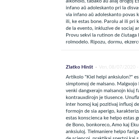
alkoholo, tabako aŭ aliaj drogoj E
infano aŭ adoleskanto pri la disva
Krom serĉi medicinajn infor
via infano aŭ adoleskanto povas ko
preparu vin spirituale. Uzu
ili, ke estas bone. Parolu al ili pri
de la evento, inkluzive de sociaj a
Provu sekvi la rutinon de ĉiutaga l
rolmodelo. Ripozu, dormu, ekzercu 
La prezidanto-predikanto de
klarigas per sia artikolo
No
Zlatko Hinšt
Ven, 08/07/2020 -
Artikolo "Kiel helpi anksiulon?" e
simptomoj de malsano. Malgxojo k
venki dangxerajn malsanojn kiuj fa
“
Neniam fo
kontrauxdirojn je tiusence. Unufl
Plejalta 
inter homoj kaj pozitivaj influoj
formojn de sia aperigo, karakteri
mem. Do, 
estas konscienca ke helpo estas g
malkuraĝu
de Bono, bonkoreco, Amo kaj Ekume
anksiuloj. Tielmaniere helpo farig
de sciencoj, praktikaj spertoj kaj