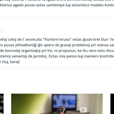
akteriza agado povas estas samtempe kaj estontece modelo kontra
ŝejo de malkuraĝuloj”,
sed
por forti
potenca rimedo
 la vivo.
:29
topreni kun vi tiujn preĝmomentojn aŭ adopti tiun ku
ĉefaj celoj de l' anoncata "Kortern'viruso" estas ĝuste krei tiun "
io povas plimalboniĝi ĝis apero de gravaj problemoj pri mensa sa
de bonvolaj organizaĵoj pri tio, ni proponus, ke tiu vero estu disv
akterioj venantaj de jarmiloj. Estas mia penso kaj maniero kontribu
igi lin per la dua konsilo de ĉi tiu listo, kaj poste in
ĉiuj, karaj!
 Ludigi edifajn muzikojn en la medio povas helpi 
ikliston por helpi vin krei tian pacetoson: