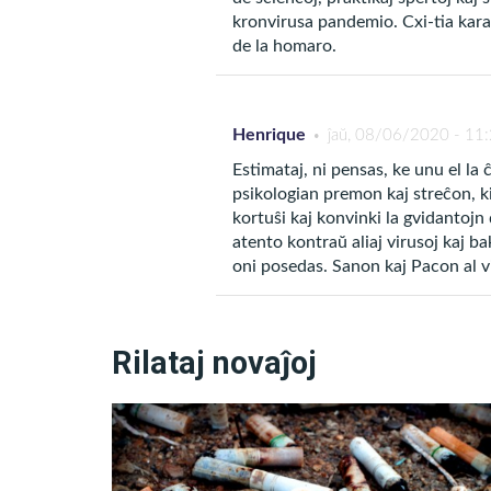
kronvirusa pandemio. Cxi-tia kar
de la homaro.
Tial, preĝado estas ne
“ka
la Spiriton por la bataloj de
Henrique
ĵaŭ, 08/06/2020 - 11
Kaj invitu la anksiulon par
Estimataj, ni pensas, ke unu el la 
psikologian premon kaj streĉon, k
kortuŝi kaj konvinki la gvidantojn 
atento kontraŭ aliaj virusoj kaj b
Ofte vi unue bezonos trankvil
oni posedas. Sanon kaj Pacon al vi 
momentojn de Anim-Silento.
preĝado.
Rilataj novaĵoj
Ni rekomendas la jenan muz