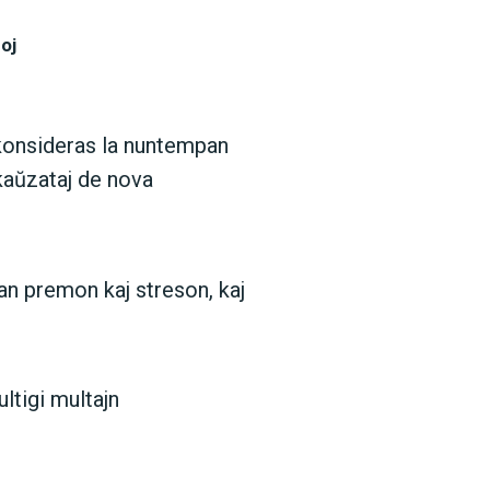
oj
 konsideras la nuntempan
kaŭzataj de nova
n premon kaj streson, kaj
ltigi multajn