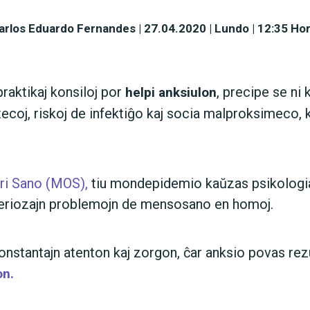
arlos Eduardo Fernandes
|
27.04.2020 | Lundo | 12:35 Hor
praktikaj konsiloj por
, precipe se ni
helpi anksiulon
tecoj, riskoj de infektiĝo kaj socia malproksimeco, 
ri Sano (MOS),
tiu mondepidemio kaŭzas psikologia
 seriozajn problemojn de mensosano en homoj.
onstantajn atenton kaj zorgon, ĉar anksio povas rezu
n.