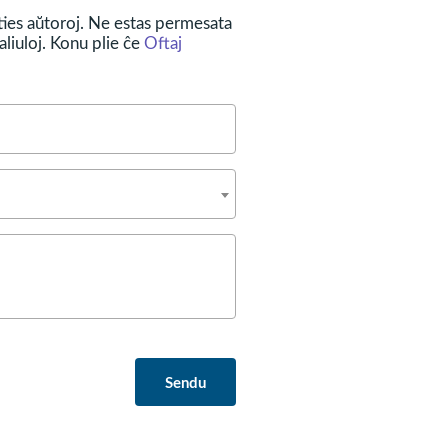
 ties aŭtoroj. Ne estas permesata
liuloj. Konu plie ĉe
Oftaj
povu pli efike alfronti
stanta antaŭzorgo pri
lpo de medicinfakuloj.
Sendu