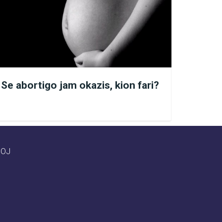
Se abortigo jam okazis, kion fari?
ĜOJ