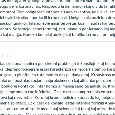
stas multaj aferoj, kiujn vi povas fari por subteni vian infanon. 
stiĝo de la koronavirus. Respondu la demandojn kaj dividu la fak
mojn pri la simptomoj kaj pri manieroj alfronti la si
mpreni. Trankviligu vian infanon aŭ adoleskanton, ke li aŭ ŝi estas
 ĉi tiun potencan ilon, oportunan por ĉiuj: sinceran 
 kiel trakti streĉon, por ke ili lernu de vi. Limigu la ekspozicion de
maskomunikiloj. Infanoj eble misinterpretas kion ili aŭdas kaj teru
aboro. Se lernejoj estas fermitaj, faru planojn por lernado kaj ma
kaj manĝu. Konekti kun viaj amikoj kaj familio. Lernu pli pri hel
 la Religio de Dio, de la Kristo kaj de la Sankta Sp
vjaro kaj memestimo
:
 09:16
stas tre bona maniero por ekkoni praktikajn 5 konsilojn kiuj help
aj deprimo gxenerale estas karakterizoj de moderna tempo kaj p
rigxas ju pli oftaj en tuta mondo des pli dangxeraj. Kronvirusa 
rgesu, ke la vera fortikeco originas el nia interno s
anke oni postulas socian malproksimecon kaj aliflanke por depr
Kreanto. Ĝi estas trovebla en la imanenta povo de k
 de bonkoraj kontaktoj inter homoj al mensa sano de anksiuloj. Kr
zajn simptomojn cxe infektitoj. Teksto estas komprenebla en sen
preĝado estas esenca faktoro por fortikigi nin. Ĝi n
rava kaj neevitebla. Konsiloj krom medicina kuracado kaj helpo 
loj”.
na spiriteco. Ecx, celo de konsiloj estas interalie forikigi Anim
xas samtempe afero de medicinaj sciencoj kaj fakoj kaj afero de u
 spiritaj valoroj. Malsano farigxas afero de interhomaj solidareco