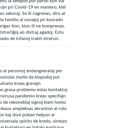
Prenu la tempon por paroli kun via
tojn pri Covid-19 en maniero, kiel
tuacion, gravegas, ke vi
 sekuraj. Se ili ĉagrenas, diru al
preĝadon!
 via familio al novaĵoj pri kovrado
rigas tion, kion ili ne komprenas.
lstreĉiĝoj aŭ distraj agadoj. Estu
pado de infanoj trakti streĉon.
irito, José de Paiva Netto,
os al personoj endangxerataj per
ostulas multe da klopodoj por
malsano kreas gravajn
pirituale apogita de la
imo grava problemo estas kontaktoj
onscienco en paco kun si
onvirusa pandemio kreas specifajn
co de rekoneblaj signoj kiam homo
e estas kaŝejo de
ankaux ampleksas akcenton al rolo
on kaj doni psikan helpon al
niversala spirito de kredo, sintezo
 kaj kunlaboro en batalo kontraux