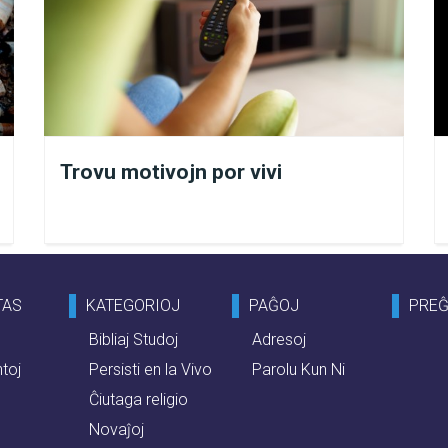
Trovu motivojn por vivi
TAS
KATEGORIOJ
PAĜOJ
PRE
Bibliaj Studoj
Adresoj
toj
Persisti en la Vivo
Parolu Kun Ni
i elektis por vi:
Ĉiutaga religio
Novaĵoj