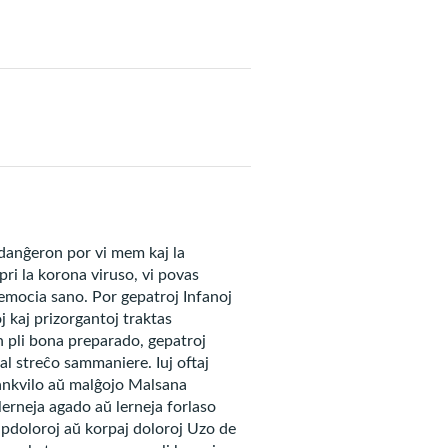
rostotremoj, ŝvitado, seka
n danĝeron por vi mem kaj la
pri la korona viruso, vi povas
a emocia sano. Por gepatroj Infanoj
oj kaj prizorgantoj traktas
n, kiu alfrontas
krizojn de
un pli bona preparado, gepatroj
 al streĉo sammaniere. Iuj oftaj
trankvilo aŭ malĝojo Malsana
rneja agado aŭ lerneja forlaso
kapdoloroj aŭ korpaj doloroj Uzo de