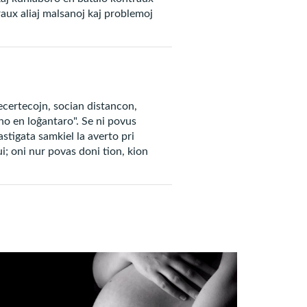
ux aliaj malsanoj kaj problemoj
kigi la koron, la menson kaj
timon.
necertecojn, socian distancon,
no en loĝantaro". Se ni povus
astigata samkiel la averto pri
i; oni nur povas doni tion, kion
stigi lin sperti tiujn gravajn
la koncentriĝon por