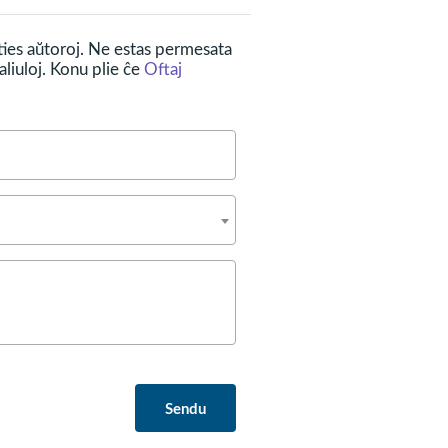
 ties aŭtoroj. Ne estas permesata
liuloj. Konu plie ĉe
Oftaj
Sendu