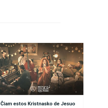
nas scii pri via
Gardanĝelo.
de sinsekvaj vivoj, kiun ni
?
2
 vivo
,
obeas spiritan celon
 la Dia mizerikordo
zistadon kaj firmigu
Ĉiam estos Kristnasko de Jesuo