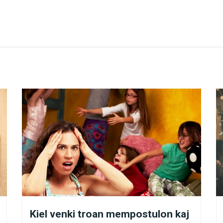
o Aparece a Tobias.
, ni prezentas tri fundamentajn faktojn, kiujn vi bezo
e la konscio pri la anima senmorteco kaj la procezo 
o.
j kial ĝi estas necesa?
ĝelo estis elektita por protekti vin
o klarigas al ni, ke, je ĉiu reenkarniĝo, nia materia
ocezon. Kaj, por ke ni povu tute plenumi tiun celon,
aŭ ol reenkarniĝi, planu (en la spirita mondo) nian ek
Kiel venki troan mempostulon kaj
lpontaj nin dum tiu vivovojo.