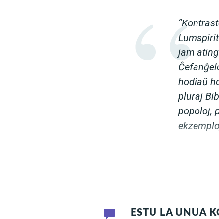
“Kontrast
Lumspirito
jam atingi
Ĉefanĝelo.
hodiaŭ ho
pluraj Bib
popoloj, 
ekzemploj
Tela: Gianantonio Guard
ESTU LA UNUA 