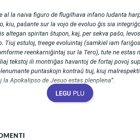
e al la naiva figuro de flugilhava infano ludanta ha
, kiu, paŝante sur la vojo de evoluo ĝis sia integriĝ
s altegan spiritan ŝtupon, kaj, per sekva paŝo, levos
 Tiuj estuloj, treege evoluintaj (samkiel iam fariĝos ĉ
mforme reenkarniĝintaj sur la Tero), tute ne estas m
liaj tekstoj ili montriĝas havantoj de fortaj povoj su
plenumante puntaskojn kontraŭ tiuj, kiuj malrespektis
 la Apokalipso de Jesuo estas plenplena”.
PLU
LEGU
i, Giovanni Anton(1699-1760)
KOMENTI