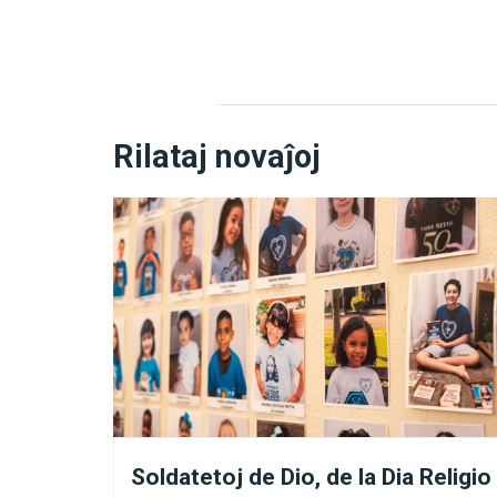
Detalhe da obra: O Anj
Tial, per ekumena pritrakto
Ilin ni prezentos surbaze d
Rilataj novaĵoj
partoprenas:
la Reenkarniĝ
+
Kio estas Reenkarniĝo ka
1. Kiel via Gardan
La Religio de Universala Am
pro kiu ni trapasas lernopr
permesas, ke ĉiu el ni, ant
Soldatetoj de Dio, de la Dia Religio
sindevigojn kun spiritoj he