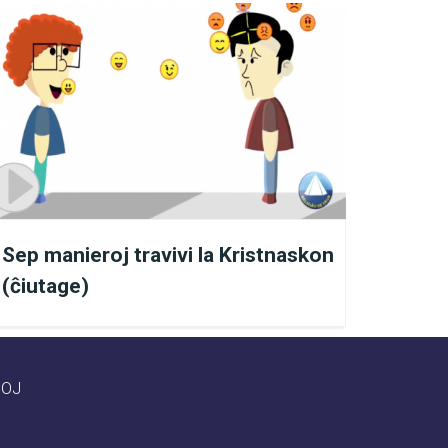
 kun tiuj, kiuj nin
 Gardanĝeloj kaj Lumaj
Sep manieroj travivi la Kristnaskon
tan Evangelion de Jesuo
(ĉiutage)
ri antaŭen en niaj ĉiutagaj
ĜOJ