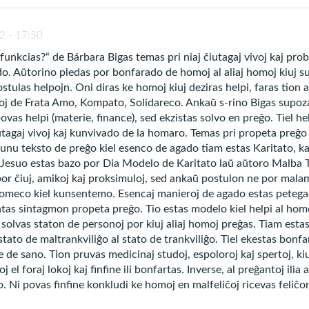
2 - 17:50
 funkcias?“ de Bárbara Bigas temas pri niaj ĉiutagaj vivoj kaj p
o. Aŭtorino pledas por bonfarado de homoj al aliaj homoj kiuj su
ostulas helpojn. Oni diras ke homoj kiuj deziras helpi, faras tion al
toj de Frata Amo, Kompato, Solidareco. Ankaŭ s-rino Bigas supoz
vas helpi (materie, finance), sed ekzistas solvo en preĝo. Tiel he
iutagaj vivoj kaj kunvivado de la homaro. Temas pri propeta preĝo
nu teksto de preĝo kiel esenco de agado tiam estas Karitato, ka
. Jesuo estas bazo por Dia Modelo de Karitato laŭ aŭtoro Malba 
por ĉiuj, amikoj kaj proksimuloj, sed ankaŭ postulon ne por mala
E KARITATO
e homeco kiel kunsentemo. Esencaj manieroj de agado estas petegad
Malba Tahan
tas sintagmon propeta preĝo. Tio estas modelo kiel helpi al homo
e solvas staton de personoj por kiuj aliaj homoj preĝas. Tiam es
 stato de maltrankviliĝo al stato de trankviliĝo. Tiel ekestas bonf
 de sano. Tion pruvas medicinaj studoj, espoloroj kaj spertoj, ki
 Dia Modelo de Karitato, pri kiu la homoj tiom pro
 el foraj lokoj kaj finfine ili bonfartas. Inverse, al preĝantoj ili
n purajn sentojn de Amo al proksimulo, pri kiu Vi lasi
 Ni povas finfine konkludi ke homoj en malfeliĉoj ricevas feliĉon
n. Faru, Sinjoro, ke mi sankte amu miajn kunhomoj