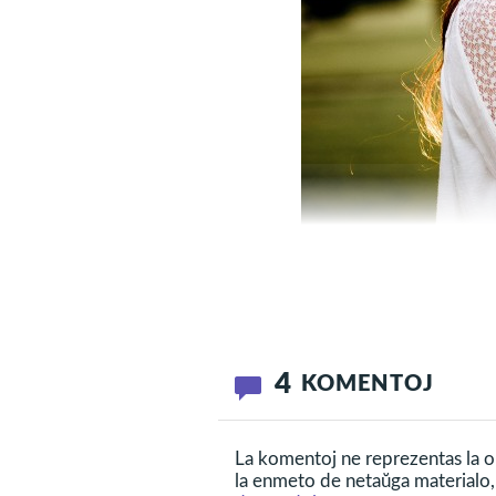
Ĝi okazas, kiam ni sendas a
4
KOMENTOJ
vigleco. Tiuj potencaj eman
al la preĝanto, kiel ni vido
La komentoj ne reprezentas la op
la enmeto de netaŭga materialo, 