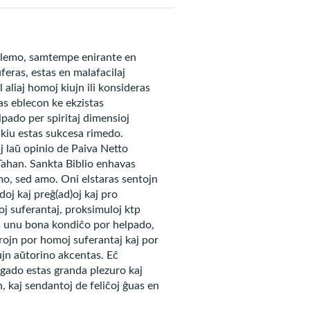
roblemo, samtempe enirante en
feras, estas en malafacilaj
 aliaj homoj kiujn ili konsideras
as eblecon ke ekzistas
lpado per spiritaj dimensioj
 kiu estas sukcesa rimedo.
j laŭ opinio de Paiva Netto
Tahan. Sankta Biblio enhavas
mo, sed amo. Oni elstaras sentojn
oj kaj preĝ(ad)oj kaj pro
j suferantaj, proksimuloj ktp
tas unu bona kondiĉo por helpado,
arojn por homoj suferantaj kaj por
ujn aŭtorino akcentas. Eĉ
krastas komprenon, donu
a agado estas granda plezuro kaj
s al ni admirindajn
, kaj sendantoj de feliĉoj ĝuas en
n pro Amo al Vi, en