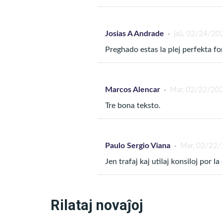
plenumado
ke mi nen
Josias A Andrade
ĵaŭ, 02/24/20
bezonoj; k
Preghado estas la plej perfekta f
Jesuo, mi 
Marcos Alencar
Mar, 02/22/202
Bonfaroj per preĝ
Tre bona teksto.
, ni r
Preĝi por iu persono
Paulo Sergio Viana
Mar, 02/22/
tion, oni ekstaras sur la lok
Jen trafaj kaj utilaj konsiloj por l
Tiel, oni ekrigardas la def
tio, kion oni havas kaj elvo
Rilataj novaĵoj