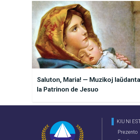
Per pli kunsentema sinteno,
ĉirkaŭas, kaj la ĉiutaga viv
Krome, sincera preĝado per
Spiritoj, kiuj same agadas p
Ĉu Jesuo instigas
Saluton, Maria! — Muzikoj laŭdanta
Jes! Kaj kie oni trovas ti
la Patrinon de Jesuo
laŭ Mateo, 5:43 kaj 44, kie 
agoj:
KIU NI ES
Prezento