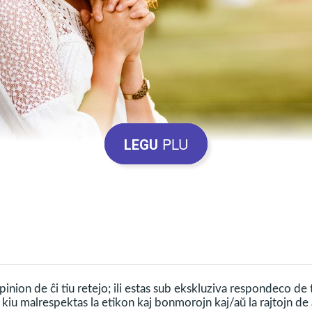
PLU
LEGU
l niaj kunhomoj la plej bonajn sentojn kaj vibrojn de
aĵoj certe estigas multenombrajn bonfarojn, ne nur 
s poste.
inion de ĉi tiu retejo; ili estas sub ekskluziva respondeco de
kiu malrespektas la etikon kaj bonmorojn kaj/aŭ la rajtojn de a