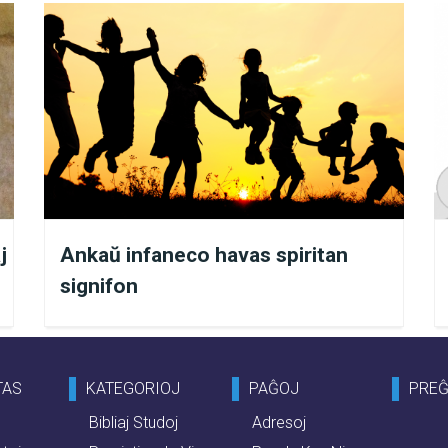
 oni malpliigas miskomprenojn, oni plibonigas rilatojn
o fariĝas malpli streĉa kaj pli harmonia, entute.
 la Animo plifortigas tiun agordon kun Dio, Jesuo,
or nia feliĉo.
 nin preĝi por iu persono?
j
Ankaŭ infaneco havas spiritan
un admonon en la
? Ni malfermu la Sank
Sankta Biblio
signifon
la Dia Majstro pritraktas tiun temon kaj instigas nin i
TAS
KATEGORIOJ
PAĜOJ
PRE
Bibliaj Studoj
Adresoj