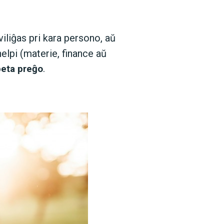
iliĝas pri kara persono, aŭ
elpi (materie, finance aŭ
.
eta preĝo