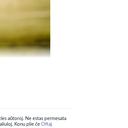
 Frata Amo, forto kaj
al la favoratoj, sed ankaŭ
 ties aŭtoroj. Ne estas permesata
liuloj. Konu plie ĉe
Oftaj