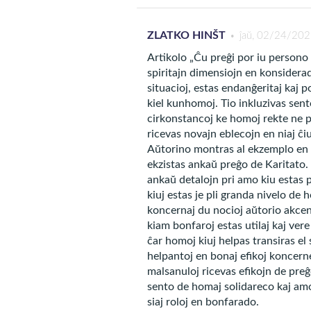
ZLATKO HINŠT
ĵaŭ, 02/24/202
Artikolo „Ĉu preĝi por iu persono
spiritajn dimensiojn en konsiderad
situacioj, estas endanĝeritaj kaj p
kiel kunhomoj. Tio inkluzivas sen
cirkonstancoj ke homoj rekte ne po
ricevas novajn eblecojn en niaj ĉ
Aŭtorino montras al ekzemplo en u
ekzistas ankaŭ preĝo de Karitato
ankaŭ detalojn pri amo kiu estas 
PREĜO D
kiuj estas je pli granda nivelo d
Aŭtoro: 
koncernaj du nocioj aŭtorio akcen
kiam bonfaroj estas utilaj kaj ver
ĉar homoj kiuj helpas transiras el
helpantoj en bonaj efikoj koncerne
Ho Jesuo,
malsanuloj ricevas efikojn de preĝoj
al ni tiuj
sento de homaj solidareco kaj amo.
ekzemploj
siaj roloj en bonfarado.