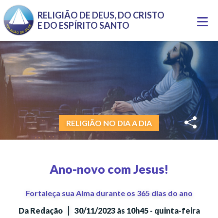
Pular para o conteúdo principal
RELIGIÃO DE DEUS, DO CRISTO
Togg
E DO ESPÍRITO SANTO
navi
RELIGIÃO NO DIA A DIA
Ano-novo com Jesus!
Fortaleça sua Alma durante os 365 dias do ano
|
Da Redação
30/11/2023 às 10h45 - quinta-feira