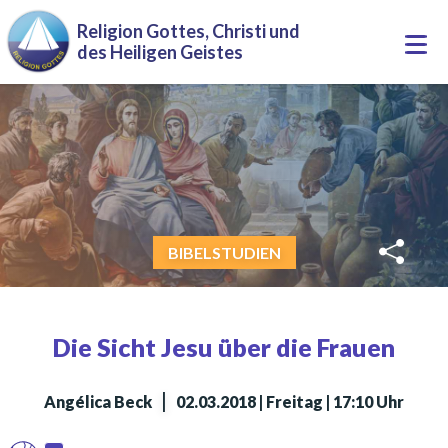
Direkt zum Inhalt
Religion Gottes, Christi und
Togg
des Heiligen Geistes
navi
BIBELSTUDIEN
Die Sicht Jesu über die Frauen
|
Angélica Beck
02.03.2018 | Freitag | 17:10 Uhr