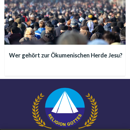
Das göttliche Beispiel, das uns von Jesus
hinterlassen wurde
In der Frohen Botschaft Christi wird darauf hingewiesen, dass
Jesus in Seiner erhabenen und spirituell revolutionären
Wer gehört zur Ökumenischen Herde Jesu?
Mission gezeigt hat, dass man Frauen, ebenso wie alle
Menschen, wertzuschätzen habe, da sie ja Göttliche
Schöpfung sind, und in jedem Wesen dessen Wert als
unsterbliche Seele betont werden muss.
Bei seinem ersten Sichtbaren Erscheinen auf Erden, befand
sich der göttliche Meister in einem sozialen Kontext, in dem
Er sich mit historischen und kulturellen Herausforderungen
konfrontiert sah, die Kindern, Frauen, Kranken und