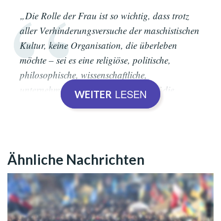
„Die Rolle der Frau ist so wichtig, dass trotz
aller Verhinderungsversuche der maschistischen
Kultur, keine Organisation, die überleben
möchte – sei es eine religiöse, politische,
philosophische, wissenschaftliche,
unternehmerische oder familiar – auf die
LESEN
WEITER
Unterstützung der Frau verzichten kann. Die
Frau atmet den göttlichen Atem, sie ist die Seele
von Allem, die Seele der Menschheit, die gute
Wurzel, die Grundlage der Zivilisationen, der
Ähnliche Nachrichten
Grund für das menschliche Dasein. Welche
Mutter wünscht, dass ihr Kind im Krieg fällt?
Wehe uns, Männern, wenn die Frauen nicht
aufgeklärt, inspiriert und erleuchtet wären!“.