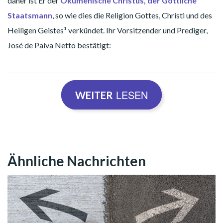
daher ist Er der
Ökumenische Christus, der Göttliche
Staatsmann
, so wie dies die Religion Gottes, Christi und des
Heiligen Geistes¹ verkündet. Ihr Vorsitzender und Prediger,
José de Paiva Netto bestätigt:
LESEN
WEITER
„Jesus stellt, vor allem, eine generöse und
äußerst aktuelle Idee im Gange vor, die es wohl
wert ist, von allen nicht-sektiererischen Seelen,
die frei sind von Vorurteilen und Tabus, und die
Ähnliche Nachrichten
von daher bereit sind, mit offenem Herzen und
Hirn und ohne vorgefertigte Meinungen studiert
und gelebt zu werden.“