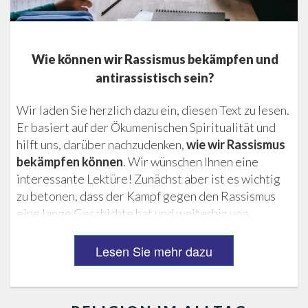
Wie können wir Rassismus bekämpfen und
antirassistisch sein?
Wir laden Sie herzlich dazu ein, diesen Text zu lesen.
Er basiert auf der Ökumenischen Spiritualität und
hilft uns, darüber nachzudenken,
wie wir Rassismus
bekämpfen können
. Wir wünschen Ihnen eine
interessante Lektüre! Zunächst aber ist es wichtig
zu betonen, dass der Kampf gegen den Rassismus
eine lange Geschichte hat und weiterhin von
entscheidender Bedeutung ist . Hier sind einige
Beispiele aus der Geschichte.
Maria Firmina
war...
Lesen Sie mehr dazu