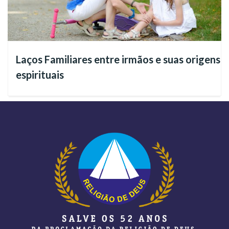
Jesus também ensinou que
“Deus é Espírito”
(Evangelho,
segundo João, 4:24). Daí a Religião do Terceiro Milênio
esclarecer que fomos criados à imagem e semelhança de
Laços Familiares entre irmãos e suas origens
Deus (conforme está escrito no Livro de Gênesis, 1:27), em
espirituais
Espírito. Esta é a nossa identidade original.
Persistir na Vida!
Ao apresentar sobre a Vida Eterna é necessário destacar que,
durante o período do luto, é natural sentirmos vontade de
estar novamente com aquela pessoa que amamos,
especialmente se não conseguirmos vê-la em sonho.
No entanto, reiteramos que o suicídio nunca deve ser uma
opção para reencontrar os entes queridos que partiram,