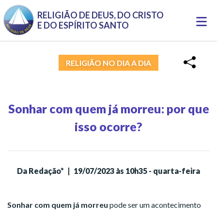
RELIGIÃO DE DEUS, DO CRISTO
Togg
E DO ESPÍRITO SANTO
navi
RELIGIÃO NO DIA A DIA
Sonhar com quem já morreu: por que
isso ocorre?
Da Redação*
|
19/07/2023 às 10h35 - quarta-feira
Sonhar com quem já morreu
pode ser um acontecimento