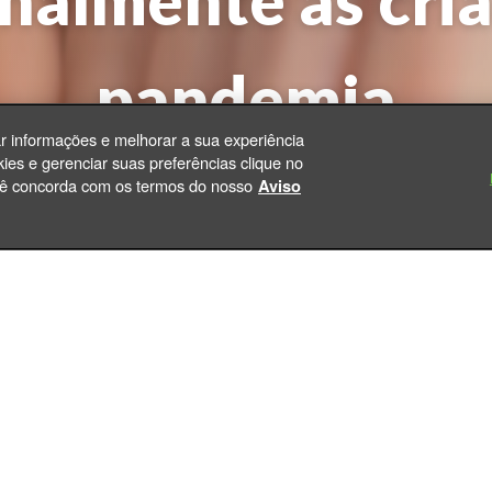
nalmente as cria
pandemia
ar informações e melhorar a sua experiência
ies e gerenciar suas preferências clique no
|
você concorda com os termos do nosso
Aviso
os Eduardo Fernandes
13/05/2020 às 11h30 - quarta-
Além de seus efeitos físicos
da pandemia da Covid-19?
ções psicológicas e comportais na vida das famílias.
contrará formas seguras de como promover essa prot
ilhos, sobrinhos, netos e crianças do seu convívio em g