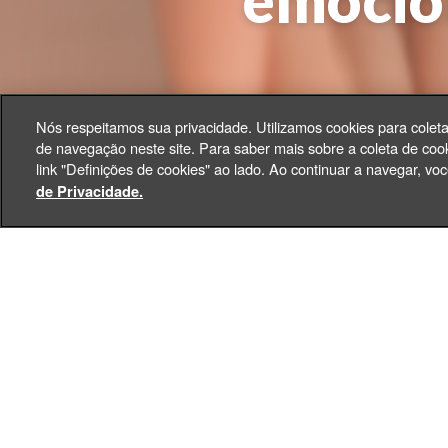
emocio
Nós respeitamos sua privacidade. Utilizamos cookies para colet
de navegação neste site. Para saber mais sobre a coleta de cook
link "Definições de cookies" ao lado. Ao continuar a navegar, 
Carl
de Privacidade.
Como proteger as crianças 
gerado uma série de implica
Por isso, neste
post,
você en
espiritual e emocional dos f