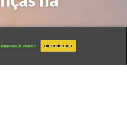
nças na
Definições de cookies
OK, CONCORDO
feira
, o novo
tem
Coronavírus
eção, principalmente,
eral.