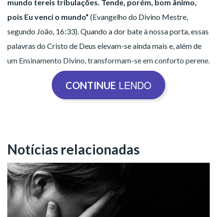
mundo tereis tribulações. Tende, porém, bom ânimo,
pois Eu venci o mundo”
(Evangelho do Divino Mestre,
segundo João, 16:33). Quando a dor bate à nossa porta, essas
palavras do Cristo de Deus elevam-se ainda mais e, além de
um Ensinamento Divino, transformam-se em conforto perene.
LENDO
CONTINUE
Para a Irmã Jorgina Lessa da Silva, de Cachoeiras do Macacu,
RJ, ter essa consciência diante da luta que enfrenta
diariamente, é algo que lhe dá ânimo e coragem para
continuar. Seu filho, o jovem Sílvio Renato, 26, teve meningite
Notícias relacionadas
bacteriana aos 23 anos — o que lhe causou a perda da fala, da
visão e da audição. Diante do quadro, iniciou o desafio de
adaptação da família. Com muito esforço e o auxílio de
poucas pessoas, nem sempre disponíveis, a devotada mãe faz
o máximo para oferecer uma vida digna a ele.