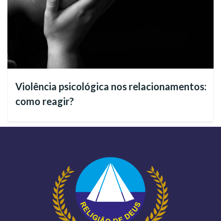
Em meio a esse sofrimento, ela conheceu a Religião de Deus,
do Cristo e do Espírito Santo, por meio da
Super Rede Boa
Vontade de Comunicação
*.
“É muito bom. Ganho mais força.
Às vezes estou ‘caindo aos pedaços’ e acompanho uma
Violência psicológica nos relacionamentos:
oração de hora em hora. Quando ouço, encontro forças
como reagir?
para pegar [o Sílvio e lhe prestar os cuidados
necessários]”
, afirma a mãe. Em um dos dias de muita aflição
e angústia, quando chorava desesperada diante das
dificuldades, ela recebeu o conforto em seu Lar: acompanhou
um momento ecumênico prece na
Comunicação 100% Jesus
*.
Imediatamente confortada, sentiu vontade de telefonar para
a emissora. De prontidão, uma equipe de pregadores
ecumênicos da Religião Divina se dispôs a visitá-la e a orar
pessoalmente na casa dela, promovendo, assim, a
Cruzada do