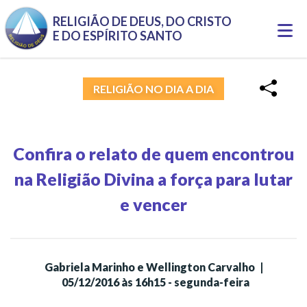
Pular para o conteúdo principal
RELIGIÃO DE DEUS, DO CRISTO
Togg
E DO ESPÍRITO SANTO
navi
RELIGIÃO NO DIA A DIA
Confira o relato de quem encontrou
na Religião Divina a força para lutar
e vencer
Gabriela Marinho e Wellington Carvalho
|
05/12/2016 às 16h15 - segunda-feira