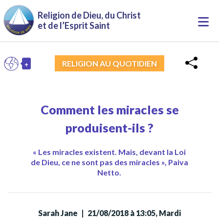
Aller au contenu principal
Religion de Dieu, du Christ
Togg
et de l’Esprit Saint
navi
+
RELIGION AU QUOTIDIEN
FR
Toggle Dropdown
Comment les miracles se
produisent-ils ?
« Les miracles existent. Mais, devant la Loi
de Dieu, ce ne sont pas des miracles », Paiva
Netto.
Sarah Jane
|
21/08/2018 à 13:05, Mardi