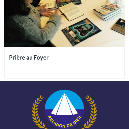
« Aux hommes cela est impossible, mais à Dieu
tout est possible. » (Évangile selon Matthieu 19,
26).
Cherchons donc l’inspiration et les forces nécessaires dans
Prière au Foyer
l’Évangile-Apocalypse du Maître Divin. À l’exemple de Sa
Bonne Nouvelle, où le Thaumaturge Céleste nous a donné
d’innombrables démonstrations de la Puissance Divine
réalisant ce que nous appelons un
miracle
. Ce n’était pas à
peine la guérison des maladies, ces bienfaits est venu à
travers la pacification des cœurs (Évangile selon Jean 14, 27),
la propagation de la Sagesse de Dieu (Jean 15, 1 à 10) et la
transformation profonde, apportée par la Lumière à chaque