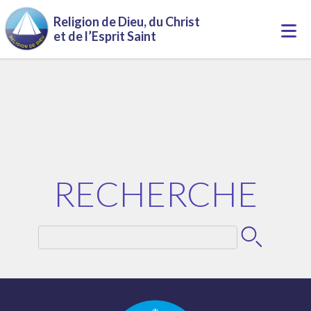
Aller au contenu principal
Religion de Dieu, du Christ
Togg
et de l’Esprit Saint
navi
RECHERCHE