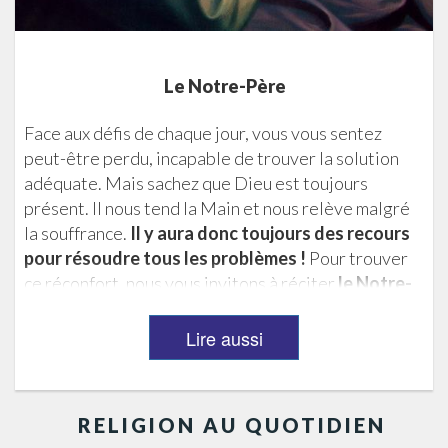
Le Notre-Père
Face aux défis de chaque jour, vous vous sentez
peut-être perdu, incapable de trouver la solution
adéquate. Mais sachez que Dieu est toujours
présent. Il nous tend la Main et nous relève malgré
la souffrance.
Il y aura donc toujours des recours
pour résoudre tous les problèmes !
Pour trouver
ce réconfort, nous vous invitons à réciter
le Notre-
Père
, la prière enseignée par Jésus. Cherchez dans
le Père Céleste la force dont vous avez...
Lire aussi
RELIGION AU QUOTIDIEN