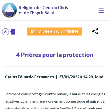
Religion de Dieu, du Christ
Togg
et de l’Esprit Saint
navi
+
RELIGION AU QUOTIDIEN
FR
Toggle Dropdown
4 Prières pour la protection
Carlos Eduardo Fernandes
|
27/01/2022 à 14:20, Jeudi
Comment vous protéger contre l’envie, la haine et les énergies
négatives qui minent l’environnement domestique et nuisent à
votre bien-être et à celui de votre famille ? Pour obtenir une