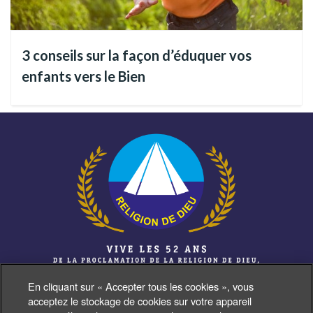
3 conseils sur la façon d’éduquer vos
Prières pour éloigner le mal
enfants vers le Bien
La
Prière
, associée à la Bonne Pensée, est le premier pas pour
protéger votre esprit et les environnements dans lesquels
vous vivez, vous travaillez ou vous passez une grande partie
de votre temps. Cela sert aussi à ceux que vous aimez.
Voyez donc nos indications :
1. Prière à Saint Michel Archange
En cliquant sur « Accepter tous les cookies », vous
Pape Léon XIII
acceptez le stockage de cookies sur votre appareil