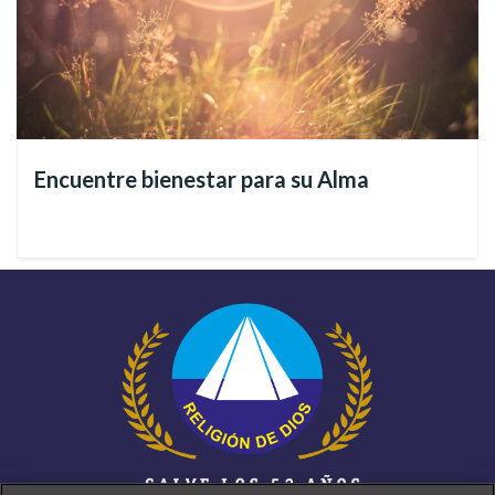
siempre posible”
(Evangelio, según San Mateo,
19:26).
Por esta razón, busquemos la inspiración y las fuerzas
necesarias en el Evangelio y en el Apocalipsis del Divino
Encuentre bienestar para su Alma
Maestro. Como ejemplo Su Nuevo Mandamiento en el cual, el
Taumaturgo Celestial nos dio innumerables demostraciones
del Poder Divino, realizando lo que llamamos
milagro
. No fue
solo la cura de las enfermedades, sino la dádiva vino por la
pacificación de los corazones (Evangelio, según San Juan,
14:27), por la propagación de la Sabiduría de Dios (San Juan,
15:1 al 10) y por la transformación profunda al traer la Luz a
cada individuo (Evangelio, según San Mateo, 5:16).