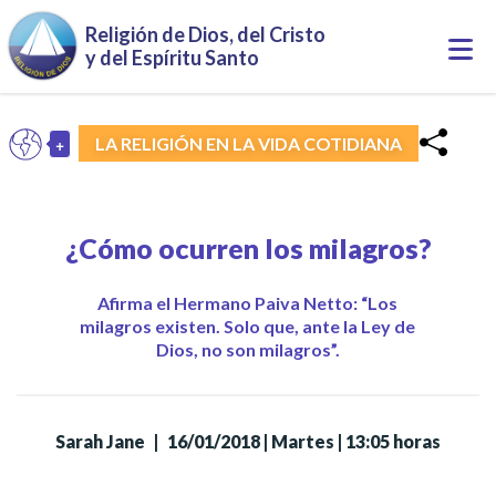
Pasar al contenido principal
Religión de Dios, del Cristo
Togg
y del Espíritu Santo
navi
+
LA RELIGIÓN EN LA VIDA COTIDIANA
ES
Toggle Dropdown
¿Cómo ocurren los milagros?
Afirma el Hermano Paiva Netto: “Los
milagros existen. Solo que, ante la Ley de
Dios, no son milagros”.
Sarah Jane
|
16/01/2018 | Martes | 13:05 horas