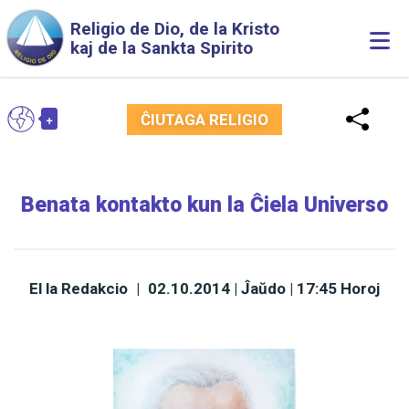
Skip to main content
Religio de Dio, de la Kristo
Togg
kaj de la Sankta Spirito
navi
+
EO
ĈIUTAGA RELIGIO
Toggle Dropdown
Benata kontakto kun la Ĉiela Universo
El la Redakcio
|
02.10.2014 | Ĵaŭdo | 17:45 Horoj