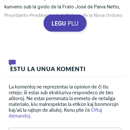
kunveno sub la gvido de la Frato José de Paiva Netto,
Prezidanto-Predikanto de la Religio de la Nova Ordono
PLU
LEGU
de Jesuo, la nobla Spirito d-ro Bezerra de Menezes
(1831-1900) venigas al ni konsolon, averton, kuraĝigon
kaj la certecon pri la venko.
Rio-de-Ĵanejro (Brazilo), la 17an de novembro 2012,
ESTU LA UNUA KOMENTI
sabate, la 17h. Sensivulo: Chico Periotto.
La komentoj ne reprezentas la opinion de ĉi tiu
Asertis d-ro Bezerra (Kunordiganto ĉe la Spirita Mondo
retejo; ili estas sub ekskluziva respondeco de ties
aŭtoroj. Ne estas permesata la enmeto de netaŭga
de la
Monda Revolucio de la Lumspiritoj
):
materialo, kiu malrespektas la etikon kaj bonmorojn
kaj/aŭ la rajtojn de aliuloj. Konu plie ĉe
Oftaj
demandoj
.
Plej granda balzamo de la
Spiritualeco