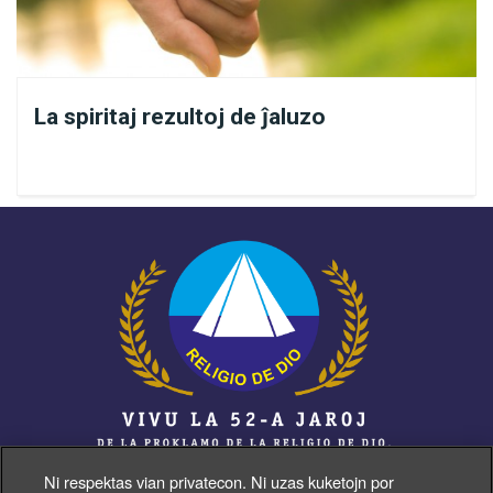
sensiveco per malpezeco kaj Bona Volo.
4) Ni humile fordonu nin en la manojn de la Kristo kaj de
la Sankta Spirito por ke ni sentu nin pli bone, trankvilaj,
La spiritaj rezultoj de ĵaluzo
feliĉe ricevantaj la plej grandan konsolon de la
Spiritaro.
5) Fluidigi la fizikan ujon estas ricevi la Dian Nutraĵon, la
Ĉielan helpon por nia disvolviĝo sur la Tero.
6) Lernu harmoniiĝi kun la kosma kanalo de la Supera
Spiritaro, mildigante viajn pensojn sen malprudentaĵoj.
Ni estas gvidataj de Benataj Fortoj, kiuj direktas nin sur
ĝustaj vojoj.
Ni respektas vian privatecon. Ni uzas kuketojn por