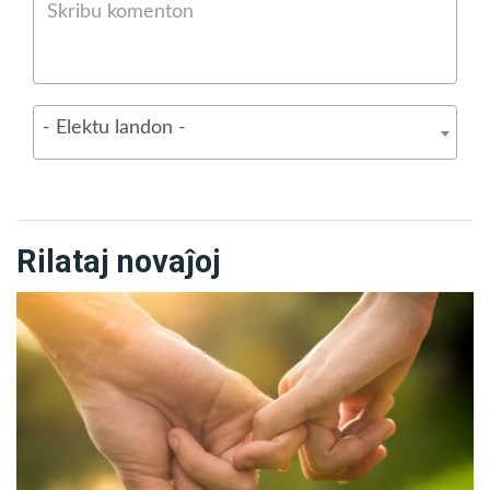
Dio Ĉeestas!
1) Miaj Gefratoj, en la fluideco de la fizika ujo, la
- Elektu landon -
Legianoj de la Bona Volo de Dio laboreme kontribuas al
la benata kunigo kun la Ĉiela Universo.
2) Ni estas favoratoj de la Ĉeno de la Pleja Bona Volo
Rilataj novaĵoj
pere de la vibradoj kun la Eterulo. Ni kunigu nin kun la
Fortoj de la Bono, permesante ke nenio, absolute nenio,
venigu malprofiton al la fizika kaj spirita ujo.
3) Tenu viajn korojn en ekvilibro kaj tiamaniere la
Benataj Gardanĝeloj
sukcesos liberigi viajn kanalojn de