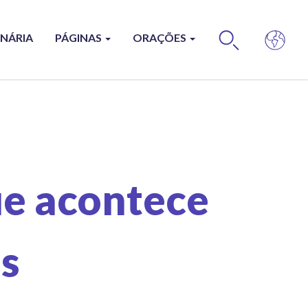
ONÁRIA
PÁGINAS
ORAÇÕES
BUS
ue acontece
s