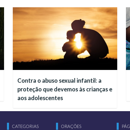
te do corpo físico,
para quem não se preparo
m golpe muito grande para o Espírito.”
(negri
às boas práticas. Se desconhecemos ou ignoramos a e
rma equivocada e ser surpreendidos ao chegar do outr
cia.
Contra o abuso sexual infantil: a
proteção que devemos às crianças e
aos adolescentes
CATEGORIAS
ORAÇÕES
PÁG