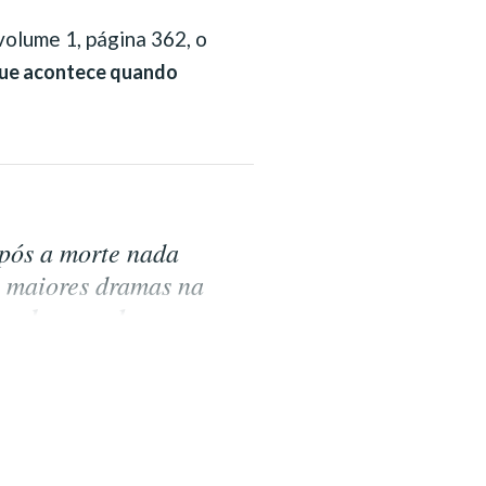
 volume 1, página 362, o
ue acontece quando
pós a morte nada
s maiores dramas na
as algemas da carne,
nvisível.
É uma
urinda V. de Mello, na