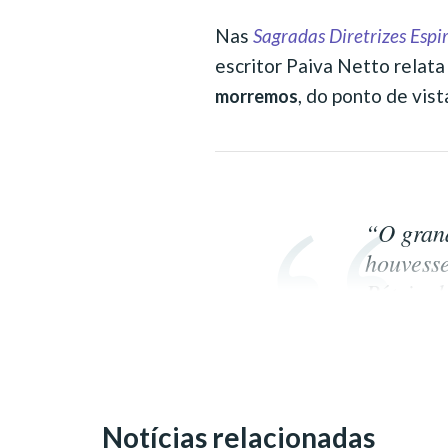
Nas
Sagradas Diretrizes Espir
escritor Paiva Netto relat
, do ponto de vista
morremos
“O gran
houvesse
Pátria 
mas com
terrível
psicogra
Notícias relacionadas