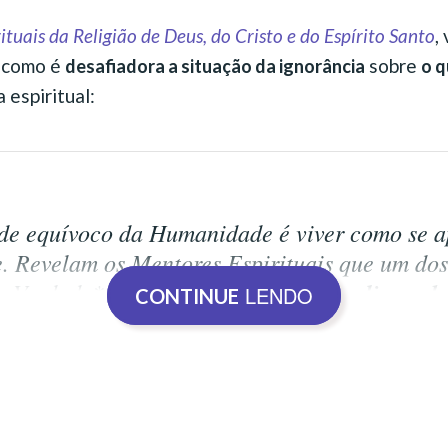
ituais da Religião de Deus, do Cristo e do Espírito Santo
,
a como é
sobre
desafiadora a situação da ignorância
o q
 espiritual:
de equívoco da Humanidade é viver como se a
. Revelam os Mentores Espirituais que um do
da Verdade*
é a chegada de multidões livres d
LENDO
CONTINUE
pletamente ignorantes do que seja o Mundo I
 falha das religiões na atualidade. Escreveu La
fia de Francisco Cândido Xavier, que: