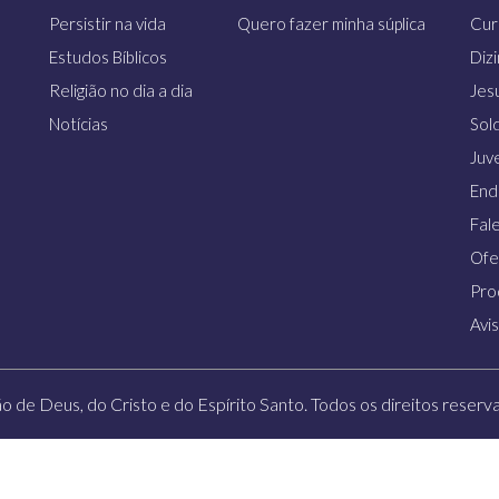
Persistir na vida
Quero fazer minha súplica
Cur
Estudos Bíblicos
Diz
Religião no dia a dia
Jes
Notícias
Sol
Juv
End
Fal
Ofe
Pro
Avi
ão de Deus, do Cristo e do Espírito Santo. Todos os direitos reservad