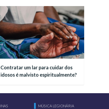
u
conscientemente, é
tos são nossos).
xistência da vida após a
o lado, pois a vida
Contratar um lar para cuidar dos
idosos é malvisto espiritualmente?
INAS
MÚSICA LEGIONÁRIA