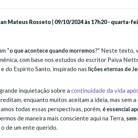
lan Mateus Rosseto
|
09/10/2024 às 17h20 - quarta-fe
am “
?” Neste texto,
o que acontece quando morremos
cumênica, com base nos estudos do escritor Paiva Net
 e do Espírito Santo, inspirado nas
lições eternas de J
grande inquietação sobre a
continuidade da vida apó
creditam, enquanto muitos aceitam a ideia, mas sem a
tamos todas essas perspectivas, porém,
é essencial a
vermos de maneira mais consciente aqui na Terra,
sem 
u o de um ente querido.