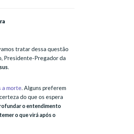
ira
 vamos tratar dessa questão
to, Presidente-Pregador da
.
esus
s a morte
. Alguns preferem
 certeza do que os espera
profundar o entendimento
temer o que virá após o