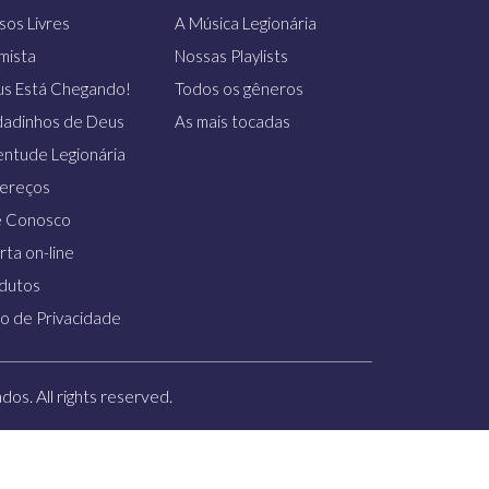
sos Livres
A Música Legionária
imista
Nossas Playlists
us Está Chegando!
Todos os gêneros
dadinhos de Deus
As mais tocadas
entude Legionária
ereços
e Conosco
rta on-line
dutos
so de Privacidade
os. All rights reserved.