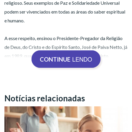
religioso. Seus exemplos de Paz e Solidariedade Universal
podem ser vivenciados em todas as áreas do saber espiritual
e humano.
A esse respeito, ensinou o Presidente-Pregador da Religião
de Deus, do Cristo e do Espírito Santo, José de Paiva Netto, já
em 1989, quando realizava a Proclamação do Cristo
LENDO
CONTINUE
Ecumênico, o Divino Estadista (em 30 de dezembro):
Notícias relacionadas
“Sendo Jesus o Divino Libertador,
ipso facto
,
não pode ser sectarizado, portanto, nem
prisioneiro dessa ou daquela convicção
religiosa, por mais brilhante e respeitável que