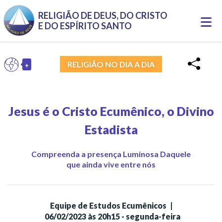
RELIGIÃO DE DEUS, DO CRISTO
Togg
E DO ESPÍRITO SANTO
navi
+
PT
RELIGIÃO NO DIA A DIA
Toggle Dropdown
Jesus é o Cristo Ecumênico, o Divino
Estadista
Compreenda a presença Luminosa Daquele
que ainda vive entre nós
Equipe de Estudos Ecumênicos
|
06/02/2023 às 20h15 - segunda-feira