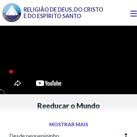
Pular para o conteúdo principal
RELIGIÃO DE DEUS, DO CRISTO
T
E DO ESPÍRITO SANTO
n
Reeducar o Mundo
Inspirada no pensamento de Paiva Netto
MOSTRAR MAIS
Letra:
Anthony Barcellos
Música:
Anthony Barcellos
Desde pequenininho
Mais o