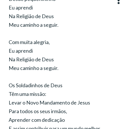
Interpretação:
Anthony Barcellos, Coral Ecumênico
Eu aprendi
Infantojuvenil Boa Vontade (São Paulo)
Gênero:
Rock
Na Religião de Deus
Meu caminho a seguir.
Com muita alegria,
Eu aprendi
Na Religião de Deus
Meu caminho a seguir.
Os Soldadinhos de Deus
Têm uma missão:
Levar o Novo Mandamento de Jesus
Para todos os seus irmãos,
Aprender com dedicação
E assim contribuir para um mundo melhor.