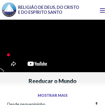
Pular para o conteúdo principal
RELIGIÃO DE DEUS, DO CRISTO
T
E DO ESPÍRITO SANTO
n
Reeducar o Mundo
Inspirada no pensamento de Paiva Netto
MOSTRAR MAIS
Letra:
Anthony Barcellos
Música:
Anthony Barcellos
Desde pequenininho
Mais o