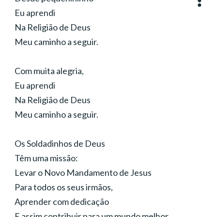
Interpretação:
Anthony Barcellos, Coral Ecumênico
Eu aprendi
Infantojuvenil Boa Vontade (São Paulo)
Gênero:
Rock
Na Religião de Deus
Meu caminho a seguir.
Com muita alegria,
Eu aprendi
Na Religião de Deus
Meu caminho a seguir.
Os Soldadinhos de Deus
Têm uma missão:
Levar o Novo Mandamento de Jesus
Para todos os seus irmãos,
Aprender com dedicação
E assim contribuir para um mundo melhor.