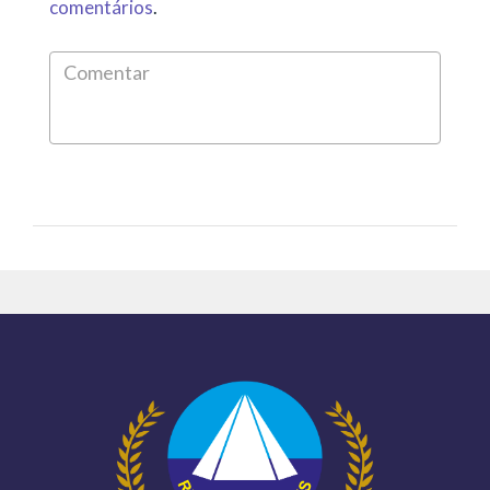
comentários
.
Comen
*