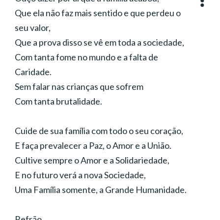
Música:
Paulo Aparecido Bertholin
Que ela não faz mais sentido e que perdeu o
Interpretação:
Banda Novo Mandamento
Gênero:
Rock
seu valor,
Que a prova disso se vê em toda a sociedade,
Com tanta fome no mundo e a falta de
Caridade.
Sem falar nas crianças que sofrem
Com tanta brutalidade.
Cuide de sua família com todo o seu coração,
E faça prevalecer a Paz, o Amor e a União.
Cultive sempre o Amor e a Solidariedade,
E no futuro verá a nova Sociedade,
Uma Família somente, a Grande Humanidade.
Refrão