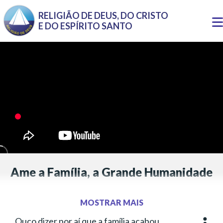
Pular para o conteúdo principal
RELIGIÃO DE DEUS, DO CRISTO
T
E DO ESPÍRITO SANTO
n
Ame a Família, a Grande Humanidade
Letra inspirada em pensamentos de Alziro Zarur (1914-
1979) e Paiva Netto
MOSTRAR MAIS
Letra:
Paulo Aparecido Bertholin
Ouço dizer por aí que a família acabou,
Mais o