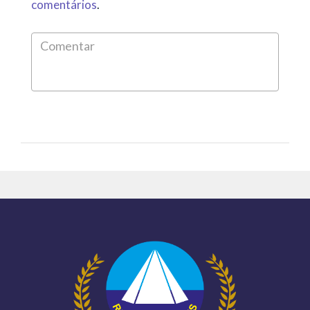
comentários
.
Comen
*