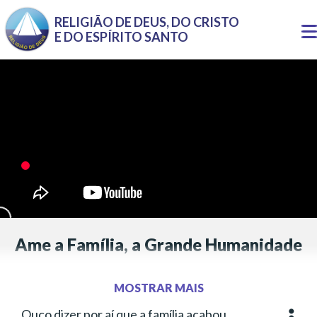
Pular para o conteúdo principal
RELIGIÃO DE DEUS, DO CRISTO
T
E DO ESPÍRITO SANTO
n
Ame a Família, a Grande Humanidade
Letra inspirada em pensamentos de Alziro Zarur (1914-
1979) e Paiva Netto
MOSTRAR MAIS
Letra:
Paulo Aparecido Bertholin
Ouço dizer por aí que a família acabou,
Mais o