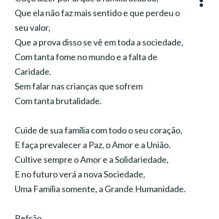
Música:
Paulo Aparecido Bertholin
Que ela não faz mais sentido e que perdeu o
Interpretação:
Banda Novo Mandamento
Gênero:
Rock
seu valor,
Que a prova disso se vê em toda a sociedade,
Com tanta fome no mundo e a falta de
Caridade.
Sem falar nas crianças que sofrem
Com tanta brutalidade.
Cuide de sua família com todo o seu coração,
E faça prevalecer a Paz, o Amor e a União.
Cultive sempre o Amor e a Solidariedade,
E no futuro verá a nova Sociedade,
Uma Família somente, a Grande Humanidade.
Refrão