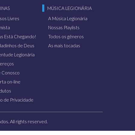
INAS
MÚSICA LEGIONÁRIA
sos Livres
A Música Legionária
imista
Nossas Playlists
us Está Chegando!
Todos os gêneros
dadinhos de Deus
As mais tocadas
entude Legionária
ereços
e Conosco
rta on-line
dutos
so de Privacidade
os. All rights reserved.