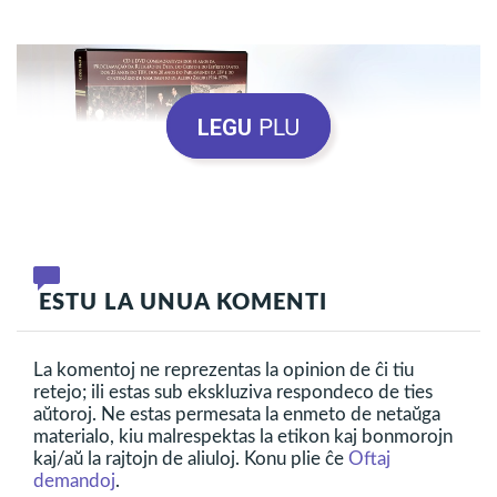
PLU
LEGU
ESTU LA UNUA KOMENTI
Kiel iniciato de la prezidanto-predikanto de Religio de
La komentoj ne reprezentas la opinion de ĉi tiu
Universala Amo, José de Paiva Netto, tiu aŭdvida
retejo; ili estas sub ekskluziva respondeco de ties
aŭtoroj. Ne estas permesata la enmeto de netaŭga
produktaĵo konservas la memoron kaj fundamentajn
materialo, kiu malrespektas la etikon kaj bonmorojn
konceptojn de IBV-oj. Tial, oni kunmetis grandajn
kaj/aŭ la rajtojn de aliuloj. Konu plie ĉe
Oftaj
demandoj
.
paroladojn de Alziro Zarur kaj de lia sekvinto, Paiva