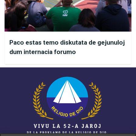
___________________________
1
Institucioj de Bona Volo ―
La esprimo rilatas al
Legio de Bona Volo; al la Religio de Dio, de la Kristo kaj
de la Sankta Spirito; al la Fondaĵo José de Paiva Netto;
Paco estas temo diskutata de gejunuloj
al la Fondaĵo Bona Volo kaj al la Eduka Asocio Bona
dum internacia forumo
Volo.
2
Religio de Dio, de la Kristo kaj de la Sankta Spirito —
Ankaŭ nomata Religio de la Tria Jarmilo kaj Religio de
Universala Amo. Temas pri la Ekumena Religio de
Brazilo kaj de la mondo.
Esperantigita de Joseo Tenorjo
Revizio de Maria Aparecida da Silva