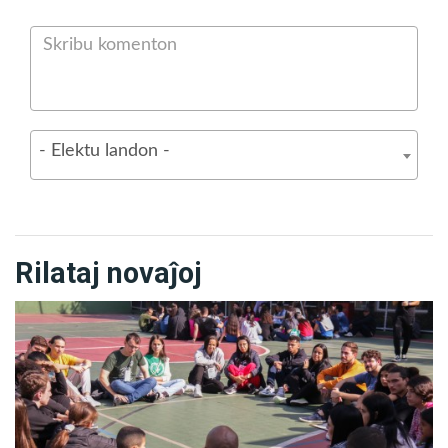
Netto, ekde la komenco de la apostolado de Religio de
Dio, de la Kristo kaj de la Sankta Spirito.
Indas rememorigi ankaŭ, ke ĉiuj tiuj datoj estos
celebrataj je la 8-a de novembro, en la urbo Brasília
- Elektu landon -
(Brazilo), okaze de la festo pro la Arĝenta Jubileo de
TBV, kun la ĉeesto de la fondinto de tiu monumento,
Paiva Netto.
Rilataj novaĵoj
Tiu materialo disponigas subtekstojn en kvar lingvoj:
angla, hispana, franca kaj Esperanto.
Akiru al vi la specialan ensemblon, mendante al
esperanto@bonavolo.com.