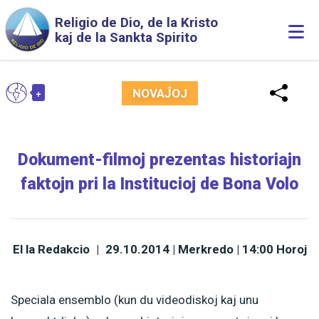
Skip to main content
Religio de Dio, de la Kristo
Togg
kaj de la Sankta Spirito
navi
+
EO
NOVAĴOJ
Toggle Dropdown
Dokument-filmoj prezentas historiajn
faktojn pri la Institucioj de Bona Volo
El la Redakcio
|
29.10.2014 | Merkredo | 14:00 Horoj
Speciala ensemblo (kun du videodiskoj kaj unu