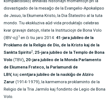
kompaktdisko) enhavas historiajn momentojn pri la
disvastigado de la mesaĝo de la Evangelio-Apokalipso
de Jesuo, la Ekumena Kristo, la Dia Ŝtatestro al la tuta
mondo. Tiu ekskluziva aŭd-vida produktaĵo celebras
kvar gravajn datojn, rilate la Instituciojn de Bona Volo
1
(IBV-oj)
en ĉi tiu jaro 2014:
41-jara jubileo de la
Proklamo de la Religio de Dio, de la Kristo kaj de la
2
Sankta Spirito
,
25-jara jubileo de la Templo de Bona
Volo
(TBV)
, 20-jara jubileo de la Monda Parlamento
de Ekumena Frateco, la Parlamundi de
LBV,
kaj
centjara jubileo de la naskiĝo de Alziro
Zarur
(1914-1979), la karmemora proklaminto de la
Religio de la Tria Jarmilo kaj fondinto de Legio de Bona
Volo.