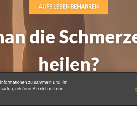
AUFS LEBEN BEHARREN
an die Schmerze
heilen?
 Informationen zu sammeln und Ihr
|
surfen, erklären Sie sich mit den
rolina dos Reis Salomão
26.04.2022 | Dienstag | 9:25 
 seine eigenen Herausforderungen und Kämpfe. Oft w
hr zu schaffen machen, dass sie sogar Schmerzen berei