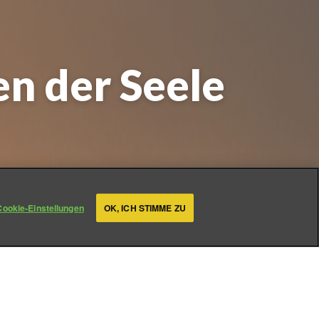
n der Seele
Uhr
Cookie-Einstellungen
OK, ICH STIMME ZU
erden wir mit Situationen
ten. Und es sind nicht immer