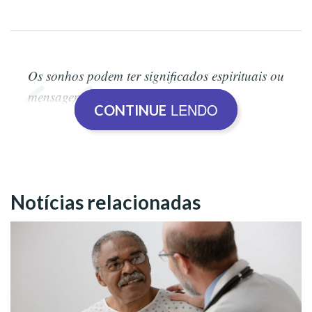
Os sonhos podem ter significados espirituais ou
mensagens de Deus?
LENDO
CONTINUE
Pontos que serão abordados:
➡️ Por que os sonhos podem ter significados espirituais?
Notícias relacionadas
➡️ A comprovação do aviso divino: A Fuga para o Egito
(Mateus 2:13-15).
➡️Sonhos e orientações espirituais.
➡️
A importância da prece antes de dormir.
➡️ O que fazer para ter bons sonhos?