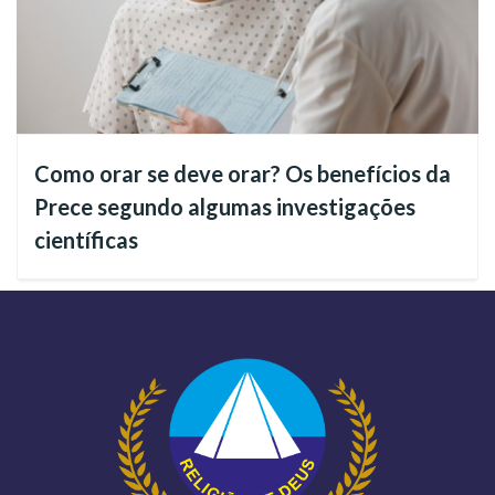
Como orar se deve orar? Os benefícios da
Prece segundo algumas investigações
científicas
Acompanhe os conteúdos no canal da
Religião Divina no
YouTube
. Inscreva-se, ative o sininho e confira todos os
vídeos com a maior qualidade e repletos de Espiritualidade
Ecumênica