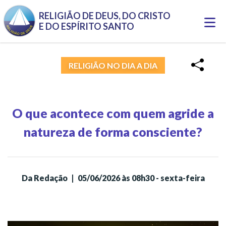
Pular para o conteúdo principal
RELIGIÃO DE DEUS, DO CRISTO
Togg
E DO ESPÍRITO SANTO
navi
RELIGIÃO NO DIA A DIA
O que acontece com quem agride a
natureza de forma consciente?
Da Redação
|
05/06/2026 às 08h30 - sexta-feira