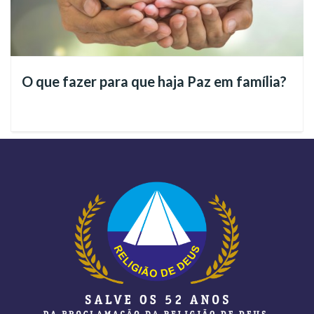
➡️Os ensinamentos bíblicos sobre a responsabilidade
humana diante da natureza.
➡️A importância das atitudes individuais e coletivas na
preservação da vida.
O que fazer para que haja Paz em família?
➡️ O papel da Lei Divina na correção e no aprendizado
espiritual.
➡️A reflexão de que o próprio corpo é o primeiro Meio
Ambiente do Espírito;
➡️O Novo Mandamento de Jesus como caminho para a
construção de uma sociedade mais fraterna e consciente.
Assista ao vídeo completo: