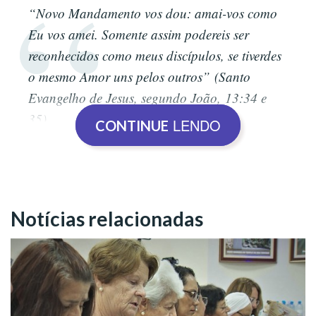
“Novo Mandamento vos dou: amai-vos como
Eu vos amei. Somente assim podereis ser
reconhecidos como meus discípulos, se tiverdes
o mesmo Amor uns pelos outros” (Santo
Evangelho de Jesus, segundo João, 13:34 e
35).
LENDO
CONTINUE
Em 31 de dezembro de 1971
Foi nesta data, portanto há 54 anos, que o saudoso Irmão
Notícias relacionadas
Alziro Zarur (1914-1979) realizava a
Proclamação da
Majestade de Jesus
. Na oportunidade, o Proclamador da
Religião Divina, assim expressou: