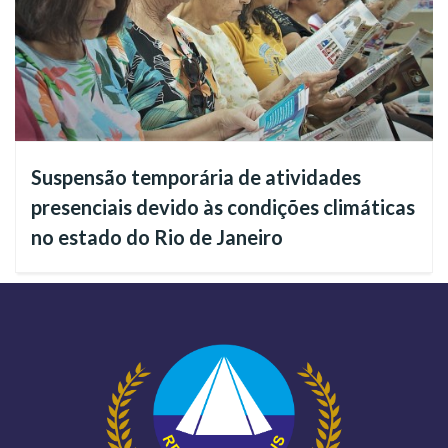
“A Divina Majestade do Cristo
“Jesus é o Fundador e Supremo Governante da
Terra. O maior Cientista, o maior Filósofo, o
Suspensão temporária de atividades
maior Religioso, o maior Político, o maior
presenciais devido às condições climáticas
Gênio Criador de todos os tempos deste
no estado do Rio de Janeiro
planeta. O Cristo é a única realidade abaixo de
Deus”
(Trecho registrado no livro das
Sagradas Diretrizes Espirituais
da Religião de Deus, do Cristo e do Espírito Santo
, volume 1,
página 121, de Paiva Netto).
Clique aqui
para ter o seu