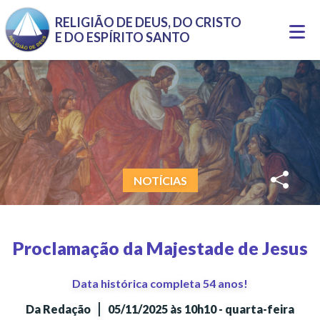
Pular para o conteúdo principal
RELIGIÃO DE DEUS, DO CRISTO
Togg
E DO ESPÍRITO SANTO
navi
NOTÍCIAS
Proclamação da Majestade de Jesus
Data histórica completa 54 anos!
|
Da Redação
05/11/2025 às 10h10 - quarta-feira