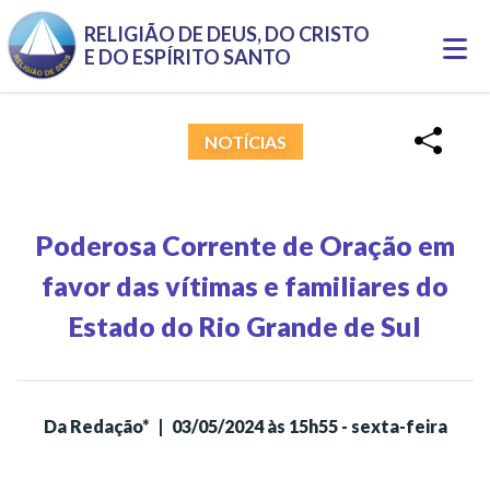
Pular para o conteúdo principal
RELIGIÃO DE DEUS, DO CRISTO
Togg
E DO ESPÍRITO SANTO
navi
NOTÍCIAS
Poderosa Corrente de Oração em
favor das vítimas e familiares do
Estado do Rio Grande de Sul
Da Redação*
|
03/05/2024 às 15h55 - sexta-feira