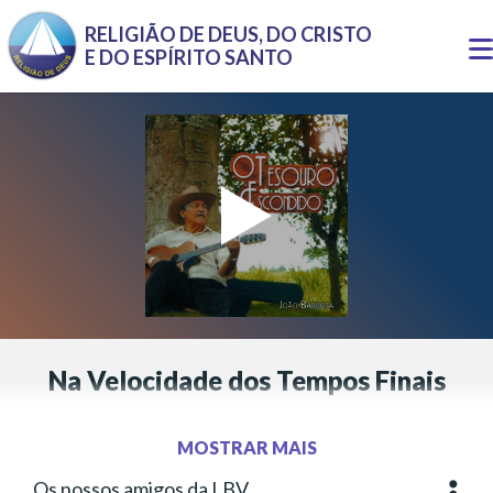
Pular para o conteúdo principal
RELIGIÃO DE DEUS, DO CRISTO
T
E DO ESPÍRITO SANTO
n
Na Velocidade dos Tempos Finais
Letra:
João Barbosa
Música:
João Barbosa
MOSTRAR MAIS
Interpretação:
João Barbosa
Os nossos amigos da LBV,
Mais o
Gênero:
Sertanejo