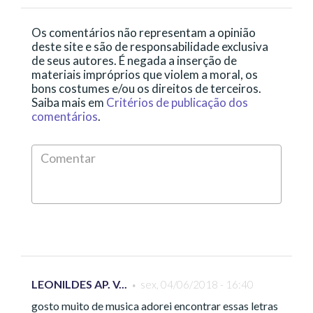
Os comentários não representam a opinião
deste site e são de responsabilidade exclusiva
de seus autores. É negada a inserção de
materiais impróprios que violem a moral, os
bons costumes e/ou os direitos de terceiros.
Saiba mais em
Critérios de publicação dos
comentários
.
Comen
*
LEONILDES AP. V...
sex, 04/06/2018 - 16:40
gosto muito de musica adorei encontrar essas letras