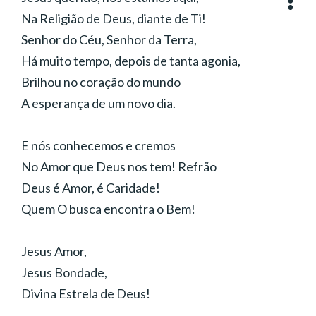
Interpretação:
Jean Lopes
Na Religião de Deus, diante de Ti!
Gênero:
Sertanejo
Ano:
2014
Senhor do Céu, Senhor da Terra,
Há muito tempo, depois de tanta agonia,
Brilhou no coração do mundo
A esperança de um novo dia.
E nós conhecemos e cremos
No Amor que Deus nos tem! Refrão
Deus é Amor, é Caridade!
Quem O busca encontra o Bem!
Jesus Amor,
Jesus Bondade,
Divina Estrela de Deus!