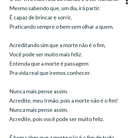
Música:
Francisco Costa
Mesmo sabendo que, um dia, irá partir.
Interpretação:
Jean Lopes, Francisco Costa
Gênero:
Sertanejo
É capaz de brincar e sorrir,
Ano:
2017
Praticando sempre o bem sem olhar a quem.
Acreditando sim que a morte não é o fim,
Você pode ser muito mais feliz.
Entenda que a morte é passagem
Pra vida real que iremos conhecer.
Nunca mais pense assim.
Acredite, meu Irmão, pois a morte não é o fim!
Nunca mais pense assim.
Acredite, pois você pode ser muito feliz.
É bom saber que a morte não é o fim de tudo,