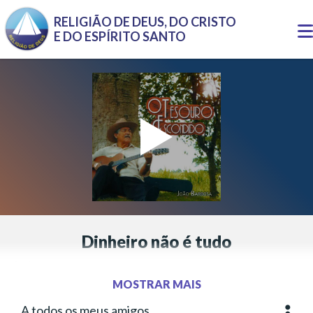
Pular para o conteúdo principal
RELIGIÃO DE DEUS, DO CRISTO
T
E DO ESPÍRITO SANTO
n
Dinheiro não é tudo
Letra:
João Barbosa
Música:
João Barbosa
MOSTRAR MAIS
Interpretação:
João Barbosa
A todos os meus amigos
Mais o
Gênero:
Sertanejo