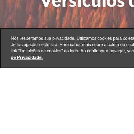
Versículos d
Nós respeitamos sua privacidade. Utilizamos cookies para colet
de navegação neste site. Para saber mais sobre a coleta de cook
link "Definições de cookies" ao lado. Ao continuar a navegar, 
de Privacidade.
Do Centro Espiritual Univer
importante mensagem para 
nos a atenção
permanente par
Mateus, 18:18, 19 e 20, re
dos Espíritos de Luz, na Qu