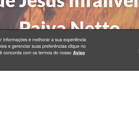
e Jesus Infalívei
Paiva Netto
ar informações e melhorar a sua experiência
ies e gerenciar suas preferências clique no
|
você concorda com os termos do nosso
Aviso
Da Redação
30/11/2019 às 17h50 - sábado
salista, o CEU da Religião de Deus, do Cristo e do E
nossas vidas. O
Irmão Paiva Netto, Presidente-Pregado
, constantes do 
a os “Versículos de Jesus Infalíveis”
comendados para o nosso estudo pelos Amigos Espirit
arta Revelação, a Religião do Terceiro Milênio.