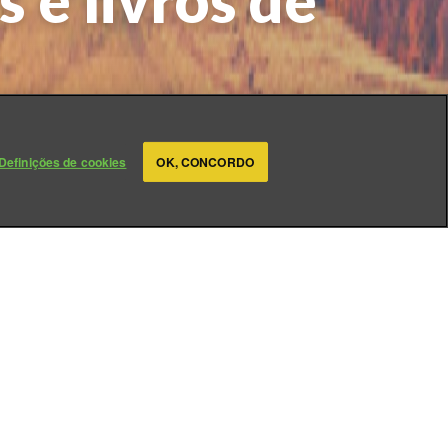
s e livros de
Definições de cookies
OK, CONCORDO
spírito Santo, recebemos
r da Religião Divina, chama-
Santo Evangelho, segundo
uais, na Revolução Mundial