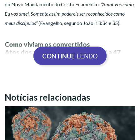
do Novo Mandamento do Cristo Ecumênico:
“Amai-vos como
Eu vos amei. Somente assim podereis ser reconhecidos como
meus discípulos”
(Evangelho, segundo João, 13:34 e 35).
Como viviam os convertidos
Atos dos Apóstolos de Jesus, 2:42 a 47
LENDO
CONTINUE
Notícias relacionadas
42 - E perseveravam na doutrina dos Apóstolos
e na comunhão, no partir do pão e nas
orações.