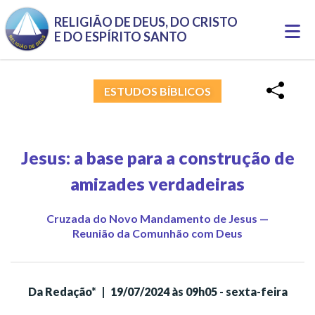
Pular para o conteúdo principal
RELIGIÃO DE DEUS, DO CRISTO
Togg
E DO ESPÍRITO SANTO
navi
ESTUDOS BÍBLICOS
Jesus: a base para a construção de
amizades verdadeiras
Cruzada do Novo Mandamento de Jesus —
Reunião da Comunhão com Deus
Da Redação*
|
19/07/2024 às 09h05 - sexta-feira