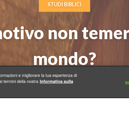
STUDI BIBLICI
otivo non temere
mondo?
formazioni e migliorare la tua esperienza di
|
 termini della nostra
Informativa sulla
Rafael Ramalho
Venerdì | 24 Agosto 2018 | 10:00
Im
ento affrontato spesso da diversi popoli. Frequent
la Religione, nella Filosofia, tra le varie aree della 