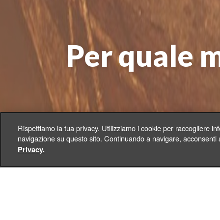
Per quale m
Rispettiamo la tua privacy. Utilizziamo i cookie per raccogliere in
navigazione su questo sito. Continuando a navigare, acconsenti ai
Privacy.
+
IT
Toggle Dropdown
La
è un argom
fine del mondo
affrontato nella Scienza, nel