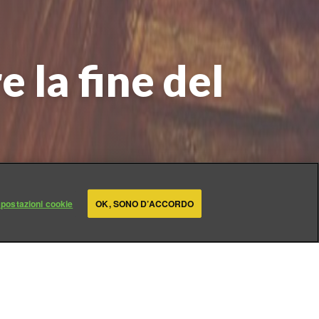
 la fine del
postazioni cookie
OK, SONO D’ACCORDO
emente questo tema è
conoscenza umana. Altri