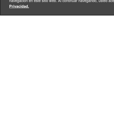
navegación en este sitio web. Al continuar navegando, usted ace
Privacidad.
+
ES
Toggle Dropdown
¿Qué tal un bellísimo
Mensaj
esencialmente, la fecha nos 
mejores sentimientos, como l
dentro del hogar.
Por esto, la Religión de Dio
alabanza al Divino Maestro
la letra y sienta la fuerza 