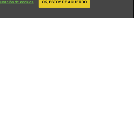
guración de cookies
OK, ESTOY DE ACUERDO
? En definitiva,
novar en nosotros los
cia entre todos, incluso,
 Música Legionaria, en
rtugués. ¡Preste atención a