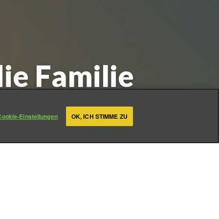
ie Familie
Cookie-Einstellungen
OK, ICH STIMME ZU
nden teilen können?
und mit ihm unsere guten
it für alle, auch im