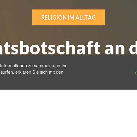
RELIGION IM ALLTAG
sbotschaft an d
 Informationen zu sammeln und Ihr
|
surfen, erklären Sie sich mit den
Aus der Redaktion
14.12.2018 | Freitag | 17:35 Uhr
önen
, die Sie mit
und Freu
Weihnachtsbotschaft
Familie
ihnachtsfest dazu ein, der Geburt Jesu zu gedenken 
einschaft, Respekt, Solidarität, Liebe und Gerechtigke