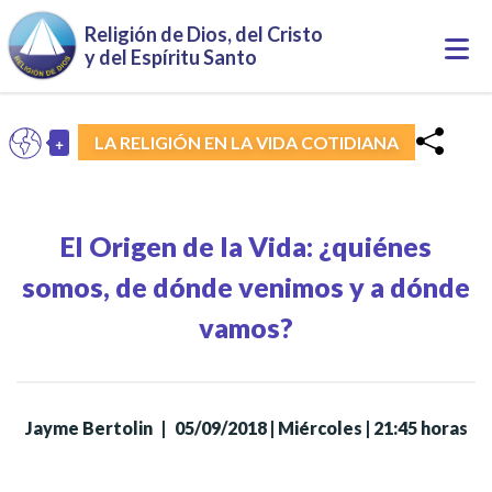
Pasar al contenido principal
Religión de Dios, del Cristo
Togg
y del Espíritu Santo
navi
+
LA RELIGIÓN EN LA VIDA COTIDIANA
ES
Toggle Dropdown
El Origen de la Vida: ¿quiénes
somos, de dónde venimos y a dónde
vamos?
Jayme Bertolin
|
05/09/2018 | Miércoles | 21:45 horas