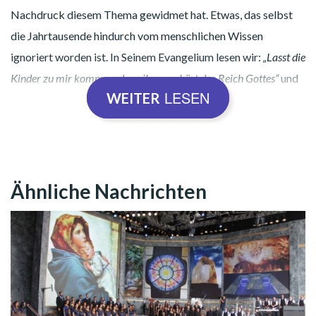
Nachdruck diesem Thema gewidmet hat. Etwas, das selbst
die Jahrtausende hindurch vom menschlichen Wissen
ignoriert worden ist. In Seinem Evangelium lesen wir:
„Lasst die
Kinder zu mir kommen, denn ihnen gehört das Reich Gottes“
und
LESEN
WEITER
„wer das Reich Gottes nicht so annimmt wie ein Kind, der wird
nicht hineinkommen“
(Evangelium nach Lukas 18: 16 und 17).
Warum wie ein Kind sein? Gibt es einen spirituellen Wert für
die Phase der Kindheit?
Ähnliche Nachrichten
Tela: Heinrich Hofmann