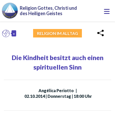
Direkt zum Inhalt
Religion Gottes, Christi und
Togg
des Heiligen Geistes
navi
+
DE
RELIGION IM ALLTAG
Toggle Dropdown
Die Kindheit besitzt auch einen
spirituellen Sinn
Angélica Periotto
|
02.10.2014 | Donnerstag | 18:00 Uhr