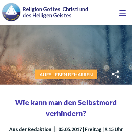
Direkt zum Inhalt
Religion Gottes, Christi und
Togg
des Heiligen Geistes
navi
AUFS LEBEN BEHARREN
Wie kann man den Selbstmord
verhindern?
|
Aus der Redaktion
05.05.2017 | Freitag | 9:15 Uhr