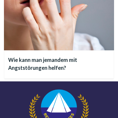
wertgeschätzt werden kann.
Unser größter Trost hierbei stellen die brüderlichen und
universalen Lehren Jesu, des Ökumenischen Christus, des
Göttlichen Freundes dar.
Ausgehend von diesen Prinzipien, werden wir aufzeigen, wie
Wie kann man jemandem mit
man die Anzeichen von jemanden erkennen kann, der daran
Angststörungen helfen?
denkt einen so schwerwiegenden Akt zu vollziehen, und zu
wissen, wie man sich selbst und denjenigen, den man liebt,
dabei helfen kann nicht daran zu denken sich selbst
umzubringen.
Wie man suizidale tendenzen erkennen