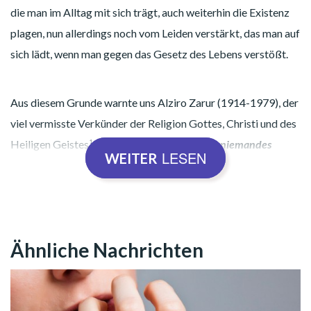
die man im Alltag mit sich trägt, auch weiterhin die Existenz
plagen, nun allerdings noch vom Leiden verstärkt, das man auf
sich lädt, wenn man gegen das Gesetz des Lebens verstößt.
Aus diesem Grunde warnte uns Alziro Zarur (1914-1979), der
viel vermisste Verkünder der Religion Gottes, Christi und des
Heiligen Geistes¹:
„Der Selbstmord beseitigt niemandes
LESEN
WEITER
Ängste.“
In diesem Beitrag möchten wir Ihnen aufzeigen, dass wir,
anstatt unsere Existenz aufzugeben, letztendlich
Traurigkeit
Ähnliche Nachrichten
und Depression überwinden
müssen. Wir werden zeigen,
dass es doch möglich ist die Lebensqualität dahingehend zu
verbessern, auf dass das Leben jeden Tag von neuem