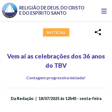
Pular para o conteúdo principal
RELIGIÃO DE DEUS, DO CRISTO
Togg
E DO ESPÍRITO SANTO
navi
NOTÍCIAS
Vem aí as celebrações dos 36 anos
do TBV
Contagem progressiva iniciada!
Da Redação
|
18/07/2025 às 12h45 - sexta-feira