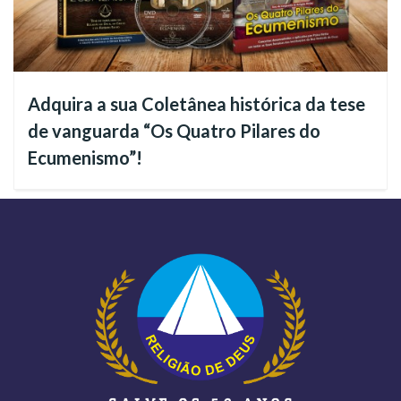
próxima de você.
CD
Ave, Maria! — Um canto de Amor à Mãe
Universal da Humanidade
Adquira a sua Coletânea histórica da tese
Divulgação
de vanguarda “Os Quatro Pilares do
Ecumenismo”!
Uma homenagem a todas as mães, a obra reúne músicas
escritas por telespectadores que se inspiraram na
Espiritualidade Ecumênica para musicalizarem seus melhores
sentimentos em homenagem às Mães e, em especial, a Maria
Santíssima. As composições foram apresentadas pelo